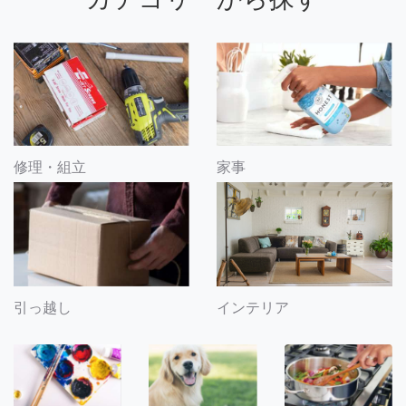
修理・組立
家事
引っ越し
インテリア