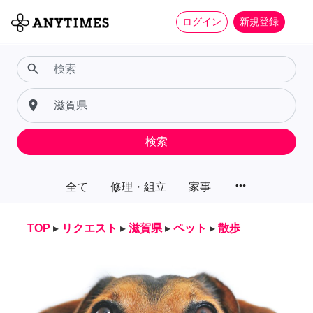
ログイン
新規登録
search
place
検索
more_horiz
全て
修理・組立
家事
TOP
▸
リクエスト
▸
滋賀県
▸
ペット
▸
散歩