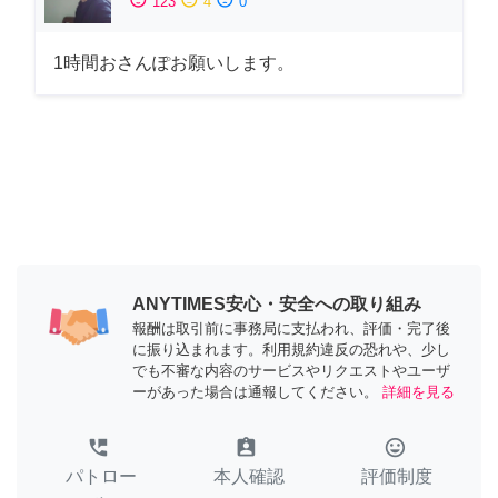
123
4
0
1時間おさんぽお願いします。
ANYTIMES安心・安全への取り組み
報酬は取引前に事務局に支払われ、評価・完了後
に振り込まれます。利用規約違反の恐れや、少し
でも不審な内容のサービスやリクエストやユーザ
ーがあった場合は通報してください。
詳細を見る
perm_phone_msg
assignment_ind
tag_faces
パトロー
本人確認
評価制度