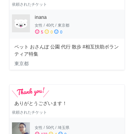
依頼されたチケット
inana
女性
/
40代
/
東京都
sentiment_satisfied
sentiment_neutral
sentiment_dissatisfied
5
0
0
ペット おさんぽ 公園 代行 散歩 #相互扶助ボラン
ティア特集
東京都
ありがとうございます！
依頼されたチケット
女性
/
50代
/
埼玉県
sentiment_satisfied
sentiment_neutral
sentiment_dissatisfied