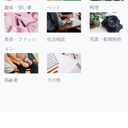
趣味・習い事
ペット
料理
美容・ファッシ
生活相談
写真・動画制作
ョン
その他
高齢者