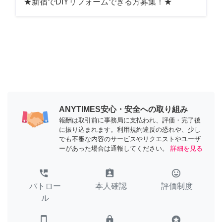
★新宿でDIYリフォームできる方募集！★
ANYTIMES安心・安全への取り組み
報酬は取引前に事務局に支払われ、評価・完了後
に振り込まれます。利用規約違反の恐れや、少し
でも不審な内容のサービスやリクエストやユーザ
ーがあった場合は通報してください。
詳細を見る
perm_phone_msg
assignment_ind
tag_faces
パトロー
本人確認
評価制度
ル
smartphone
lock
stars