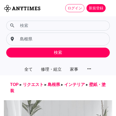
ログイン
新規登録
search
place
検索
more_horiz
全て
修理・組立
家事
TOP
▸
リクエスト
▸
島根県
▸
インテリア
▸
壁紙・塗
装