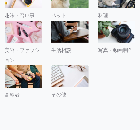
趣味・習い事
ペット
料理
美容・ファッシ
生活相談
写真・動画制作
ョン
その他
高齢者