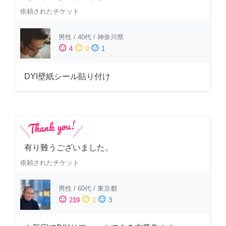
依頼されたチケット
男性
/
40代
/
神奈川県
sentiment_satisfied
sentiment_neutral
sentiment_dissatisfied
4
0
1
DYI壁紙シール貼り付け
有り難うございました。
依頼されたチケット
男性
/
60代
/
東京都
sentiment_satisfied
sentiment_neutral
sentiment_dissatisfied
219
1
3