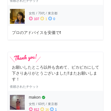
依頼されたチケット
女性
/
70代
/
東京都
sentiment_satisfied
sentiment_neutral
sentiment_dissatisfied
107
1
0
プロのアドバイスを安価で❗
お願いしたところ以外も含めて、ピカピカにして
下さりありがとうございました‼️またお願いしま
す！
依頼されたチケット
makon
check_circle
女性
/
60代
/
東京都
sentiment_satisfied
sentiment_neutral
sentiment_dissatisfied
812
16
1