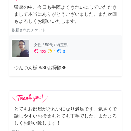
猛暑の中、今日も手際よくきれいにしていただき
まして本当にありがとうございました。また次回
もよろしくお願いいたします。
依頼されたチケット
女性
/
50代
/
埼玉県
sentiment_satisfied
sentiment_neutral
sentiment_dissatisfied
123
4
0
つんつん様 8/30お掃除🍀
とてもお部屋がきれいになり満足です。気さくで
話しやすいお掃除もとても丁寧でした。またよろ
しくお願い致します！