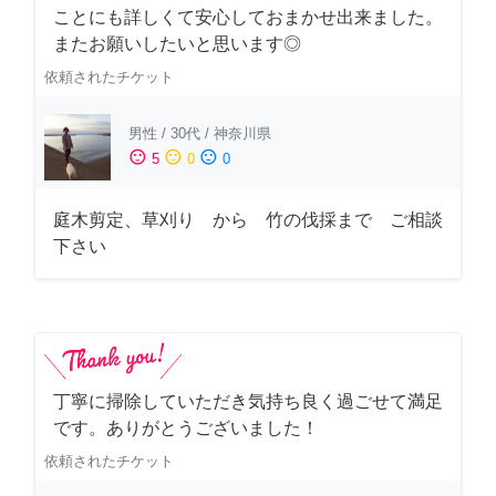
ことにも詳しくて安心しておまかせ出来ました。
またお願いしたいと思います◎
依頼されたチケット
男性
/
30代
/
神奈川県
sentiment_satisfied
sentiment_neutral
sentiment_dissatisfied
5
0
0
庭木剪定、草刈り から 竹の伐採まで ご相談
下さい
丁寧に掃除していただき気持ち良く過ごせて満足
です。ありがとうございました！
依頼されたチケット