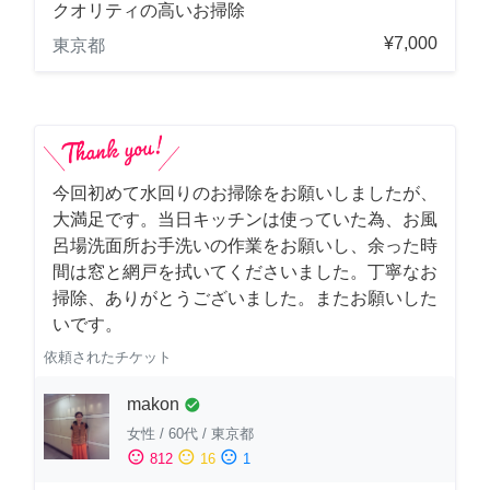
クオリティの高いお掃除
¥7,000
東京都
今回初めて水回りのお掃除をお願いしましたが、
大満足です。当日キッチンは使っていた為、お風
呂場洗面所お手洗いの作業をお願いし、余った時
間は窓と網戸を拭いてくださいました。丁寧なお
掃除、ありがとうございました。またお願いした
いです。
依頼されたチケット
makon
check_circle
女性
/
60代
/
東京都
sentiment_satisfied
sentiment_neutral
sentiment_dissatisfied
812
16
1