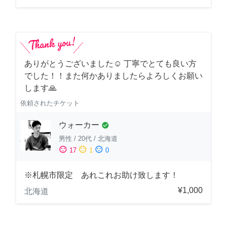
ありがとうございました☺️ 丁寧でとても良い方
でした！！また何かありましたらよろしくお願い
します🙏
依頼されたチケット
ウォーカー
check_circle
男性
/
20代
/
北海道
sentiment_satisfied
sentiment_neutral
sentiment_dissatisfied
17
1
0
※札幌市限定 あれこれお助け致します！
¥1,000
北海道