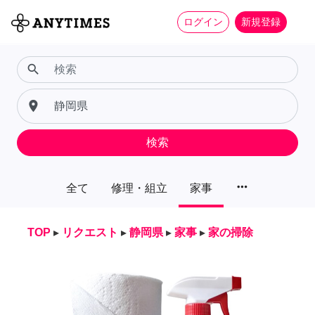
ログイン
新規登録
search
place
検索
more_horiz
全て
修理・組立
家事
TOP
▸
リクエスト
▸
静岡県
▸
家事
▸
家の掃除