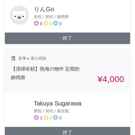
りんGo
女性
/
30代
/
静岡県
sentiment_satisfied
sentiment_neutral
sentiment_dissatisfied
0
0
0
終了
local_laundry_service
家事
▸ 家の掃除
【清掃依頼】熱海の物件 定期的
¥4,000
静岡県
Takuya Sugarawa
男性
/
30代
/
東京都
sentiment_satisfied
sentiment_neutral
sentiment_dissatisfied
1
0
0
終了