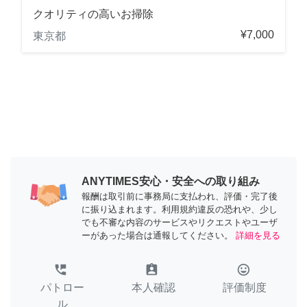
クオリティの高いお掃除
¥7,000
東京都
ANYTIMES安心・安全への取り組み
報酬は取引前に事務局に支払われ、評価・完了後
に振り込まれます。利用規約違反の恐れや、少し
でも不審な内容のサービスやリクエストやユーザ
ーがあった場合は通報してください。
詳細を見る
perm_phone_msg
assignment_ind
tag_faces
パトロー
本人確認
評価制度
ル