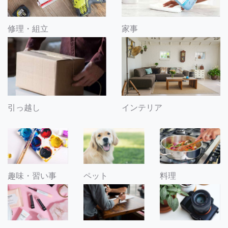
修理・組立
家事
引っ越し
インテリア
趣味・習い事
ペット
料理