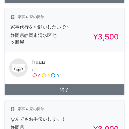
local_laundry_service
家事
▸ 家の掃除
家事代行をお願いしたいです
¥3,500
静岡県静岡市清水区七
ツ新屋
haaa
/
/
sentiment_satisfied
sentiment_neutral
sentiment_dissatisfied
0
0
0
終了
local_laundry_service
家事
▸ 家の掃除
なんでもお手伝いします！
¥3,000
静岡県