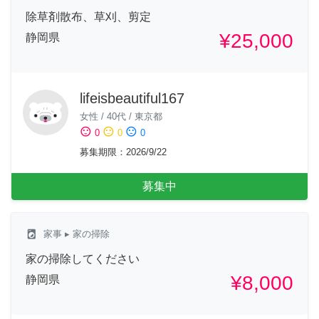
除草剤散布、草刈、剪定
¥25,000
静岡県
lifeisbeautiful167
女性
/
40代
/
東京都
sentiment_satisfied
sentiment_neutral
sentiment_dissatisfied
0
0
0
募集期限
：
2026/9/22
募集中
local_laundry_service
家事
▸ 家の掃除
家の掃除してください
¥8,000
静岡県