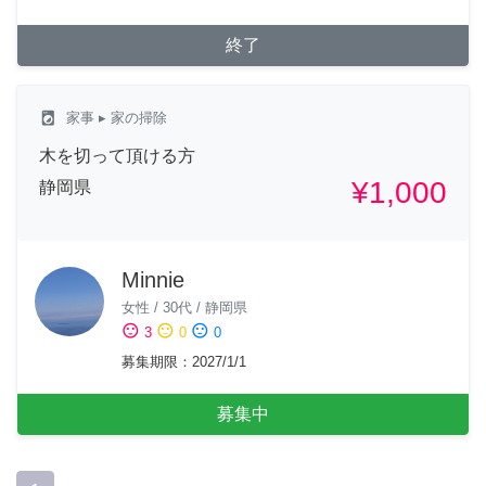
終了
local_laundry_service
家事
▸ 家の掃除
木を切って頂ける方
¥1,000
静岡県
Minnie
女性
/
30代
/
静岡県
sentiment_satisfied
sentiment_neutral
sentiment_dissatisfied
3
0
0
募集期限
：
2027/1/1
募集中