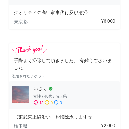
クオリティの高い家事代行及び清掃
¥6,000
東京都
手際よく掃除して頂きました。 有難うございま
した。
依頼されたチケット
いさく
check_circle
女性
/
40代
/
埼玉県
sentiment_satisfied
sentiment_neutral
sentiment_dissatisfied
13
0
0
【東武東上線沿い】お掃除承ります☆
¥2,000
埼玉県