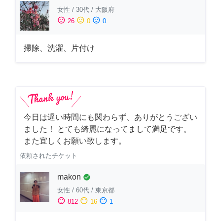
女性
/
30代
/
大阪府
sentiment_satisfied
sentiment_neutral
sentiment_dissatisfied
26
0
0
掃除、洗濯、片付け
今日は遅い時間にも関わらず、ありがとうござい
ました！ とても綺麗になってまして満足です。
また宜しくお願い致します。
依頼されたチケット
makon
check_circle
女性
/
60代
/
東京都
sentiment_satisfied
sentiment_neutral
sentiment_dissatisfied
812
16
1