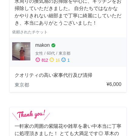
水周りの換気扇のお掃除を中心に、キッチンをお
掃除していただきました。 自分たちではなかな
かやりきれない細部まで丁寧に綺麗にしていただ
き、本当にありがとうございました！
依頼されたチケット
makon
check_circle
女性
/
60代
/
東京都
sentiment_satisfied
sentiment_neutral
sentiment_dissatisfied
812
16
1
クオリティの高い家事代行及び清掃
¥6,000
東京都
一軒家の周囲の紫陽花や雑草を暑い中本当に丁寧
に処理頂きました！ とても大満足です◎ 草木の