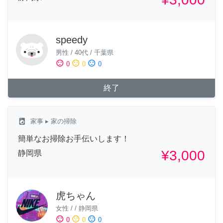
speedy
男性
/
40代
/
千葉県
sentiment_satisfied
sentiment_neutral
sentiment_dissatisfied
0
0
0
終了
local_laundry_service
家事
▸ 家の掃除
簡単なお掃除お手伝いします！
¥3,000
静岡県
虎ちゃん
女性
/
/
静岡県
sentiment_satisfied
sentiment_neutral
sentiment_dissatisfied
0
0
0