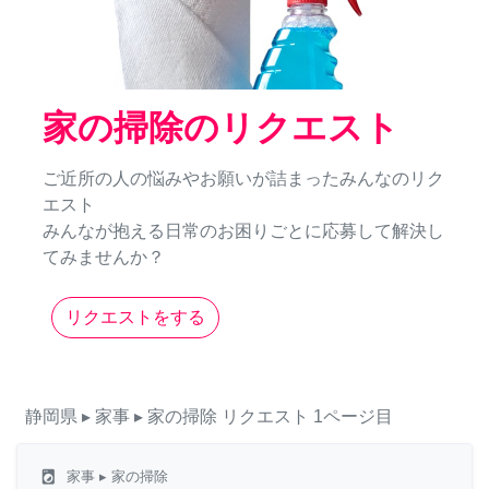
家の掃除のリクエスト
ご近所の人の悩みやお願いが詰まったみんなのリク
エスト
みんなが抱える日常のお困りごとに応募して解決し
てみませんか？
リクエストをする
静岡県
▸ 家事
▸ 家の掃除
リクエスト
1ページ目
local_laundry_service
家事
▸ 家の掃除