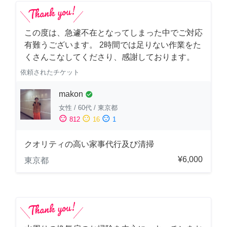
この度は、急遽不在となってしまった中でご対応
有難うございます。 2時間では足りない作業をた
くさんこなしてくださり、感謝しております。
依頼されたチケット
makon
check_circle
女性
/
60代
/
東京都
sentiment_satisfied
sentiment_neutral
sentiment_dissatisfied
812
16
1
クオリティの高い家事代行及び清掃
¥6,000
東京都