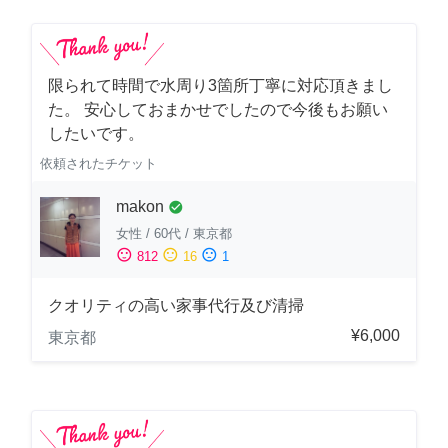
限られて時間で水周り3箇所丁寧に対応頂きまし
た。 安心しておまかせでしたので今後もお願い
したいです。
依頼されたチケット
makon
check_circle
女性
/
60代
/
東京都
sentiment_satisfied
sentiment_neutral
sentiment_dissatisfied
812
16
1
クオリティの高い家事代行及び清掃
¥6,000
東京都