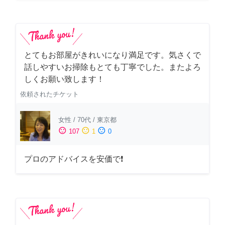
とてもお部屋がきれいになり満足です。気さくで
話しやすいお掃除もとても丁寧でした。またよろ
しくお願い致します！
依頼されたチケット
女性
/
70代
/
東京都
sentiment_satisfied
sentiment_neutral
sentiment_dissatisfied
107
1
0
プロのアドバイスを安価で❗