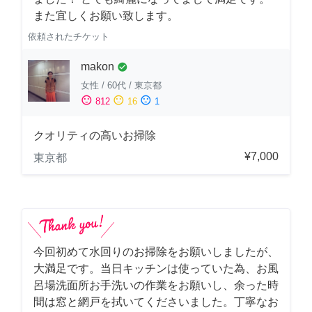
また宜しくお願い致します。
依頼されたチケット
makon
check_circle
女性
/
60代
/
東京都
sentiment_satisfied
sentiment_neutral
sentiment_dissatisfied
812
16
1
クオリティの高いお掃除
¥7,000
東京都
今回初めて水回りのお掃除をお願いしましたが、
大満足です。当日キッチンは使っていた為、お風
呂場洗面所お手洗いの作業をお願いし、余った時
間は窓と網戸を拭いてくださいました。丁寧なお