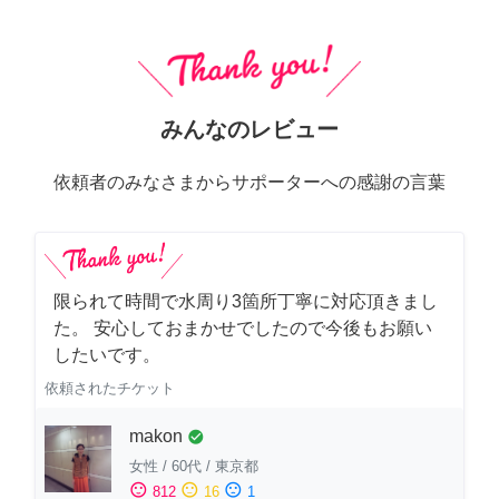
みんなのレビュー
依頼者のみなさまからサポーターへの感謝の言葉
限られて時間で水周り3箇所丁寧に対応頂きまし
た。 安心しておまかせでしたので今後もお願い
したいです。
依頼されたチケット
makon
check_circle
女性
/
60代
/
東京都
sentiment_satisfied
sentiment_neutral
sentiment_dissatisfied
812
16
1