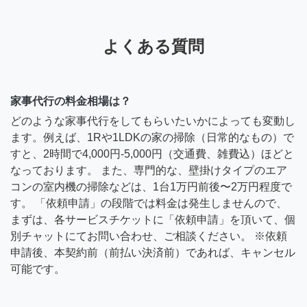
よくある質問
家事代行の料金相場は？
どのような家事代行をしてもらいたいかによっても変動し
ます。例えば、1Rや1LDKの家の掃除（日常的なもの）で
すと、2時間で4,000円-5,000円（交通費、雑費込）ほどと
なっております。 また、専門的な、壁掛けタイプのエア
コンの室内機の掃除などは、1台1万円前後〜2万円程度で
す。 「依頼申請」の段階では料金は発生しませんので、
まずは、各サービスチケットに「依頼申請」を頂いて、個
別チャットにてお問い合わせ、ご相談ください。 ※依頼
申請後、本契約前（前払い決済前）であれば、キャンセル
可能です。