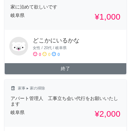
家に泊めて欲しいです
¥1,000
岐阜県
どこかにいるかな
女性
/
20代
/
岐阜県
sentiment_satisfied
sentiment_neutral
sentiment_dissatisfied
0
0
0
終了
local_laundry_service
家事
▸ 家の掃除
アパート管理人 工事立ち会い代行をお願いいたし
ます
¥2,000
岐阜県