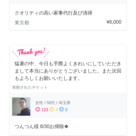
クオリティの高い家事代行及び清掃
¥6,000
東京都
猛暑の中、今日も手際よくきれいにしていただき
まして本当にありがとうございました。また次回
もよろしくお願いいたします。
依頼されたチケット
女性
/
50代
/
埼玉県
sentiment_satisfied
sentiment_neutral
sentiment_dissatisfied
123
4
0
つんつん様 8/30お掃除🍀