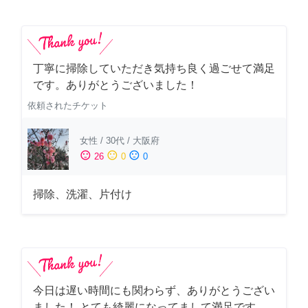
丁寧に掃除していただき気持ち良く過ごせて満足
です。ありがとうございました！
依頼されたチケット
女性
/
30代
/
大阪府
sentiment_satisfied
sentiment_neutral
sentiment_dissatisfied
26
0
0
掃除、洗濯、片付け
今日は遅い時間にも関わらず、ありがとうござい
ました！ とても綺麗になってまして満足です。