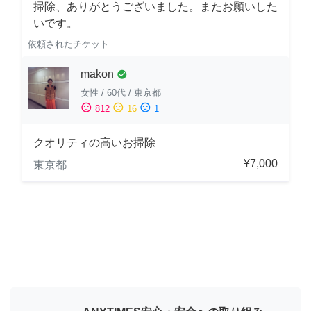
掃除、ありがとうございました。またお願いした
いです。
依頼されたチケット
makon
check_circle
女性
/
60代
/
東京都
sentiment_satisfied
sentiment_neutral
sentiment_dissatisfied
812
16
1
クオリティの高いお掃除
¥7,000
東京都