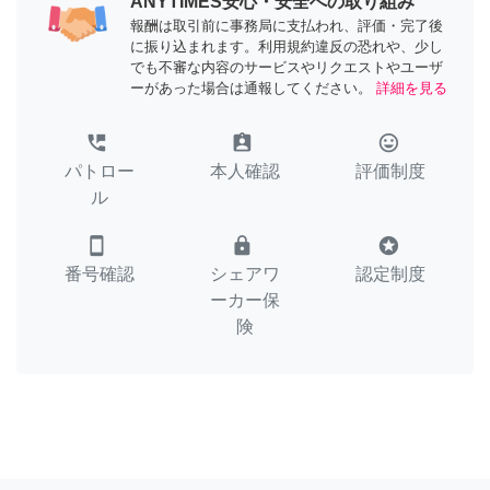
ANYTIMES安心・安全への取り組み
報酬は取引前に事務局に支払われ、評価・完了後
に振り込まれます。利用規約違反の恐れや、少し
でも不審な内容のサービスやリクエストやユーザ
ーがあった場合は通報してください。
詳細を見る
perm_phone_msg
assignment_ind
tag_faces
パトロー
本人確認
評価制度
ル
smartphone
lock
stars
番号確認
シェアワ
認定制度
ーカー保
険