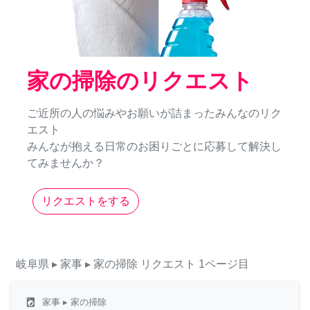
家の掃除のリクエスト
ご近所の人の悩みやお願いが詰まったみんなのリク
エスト
みんなが抱える日常のお困りごとに応募して解決し
てみませんか？
リクエストをする
岐阜県
▸ 家事
▸ 家の掃除
リクエスト
1ページ目
local_laundry_service
家事
▸ 家の掃除