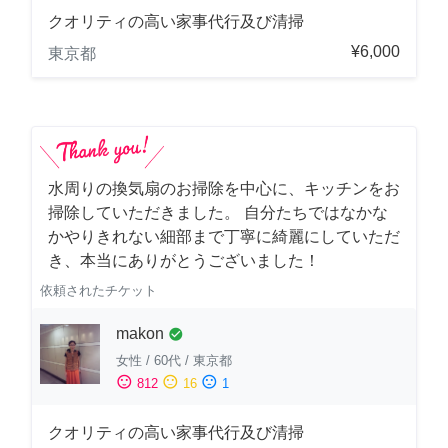
クオリティの高い家事代行及び清掃
¥6,000
東京都
水周りの換気扇のお掃除を中心に、キッチンをお
掃除していただきました。 自分たちではなかな
かやりきれない細部まで丁寧に綺麗にしていただ
き、本当にありがとうございました！
依頼されたチケット
makon
check_circle
女性
/
60代
/
東京都
sentiment_satisfied
sentiment_neutral
sentiment_dissatisfied
812
16
1
クオリティの高い家事代行及び清掃