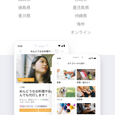
徳島県
鹿児島県
香川県
沖縄県
海外
オンライン