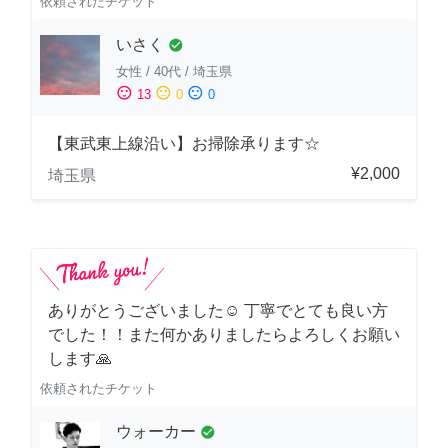
依頼されたチケット
いさく
check_circle
女性
/
40代
/
埼玉県
sentiment_satisfied
sentiment_neutral
sentiment_dissatisfied
13
0
0
【東武東上線沿い】お掃除承ります☆
¥2,000
埼玉県
ありがとうございました☺️ 丁寧でとても良い方
でした！！また何かありましたらよろしくお願い
します🙏
依頼されたチケット
ウォーカー
check_circle