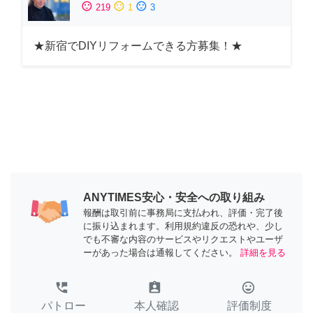
sentiment_satisfied
sentiment_neutral
sentiment_dissatisfied
219
1
3
★新宿でDIYリフォームできる方募集！★
ANYTIMES安心・安全への取り組み
報酬は取引前に事務局に支払われ、評価・完了後
に振り込まれます。利用規約違反の恐れや、少し
でも不審な内容のサービスやリクエストやユーザ
ーがあった場合は通報してください。
詳細を見る
perm_phone_msg
assignment_ind
tag_faces
パトロー
本人確認
評価制度