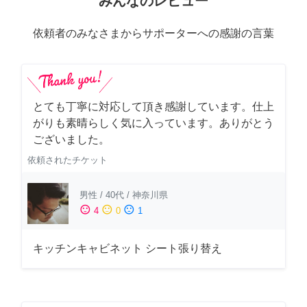
みんなのレビュー
依頼者のみなさまからサポーターへの感謝の言葉
とても丁寧に対応して頂き感謝しています。仕上
がりも素晴らしく気に入っています。ありがとう
ございました。
依頼されたチケット
男性
/
40代
/
神奈川県
sentiment_satisfied
sentiment_neutral
sentiment_dissatisfied
4
0
1
キッチンキャビネット シート張り替え