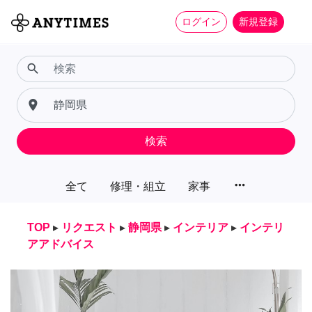
ログイン
新規登録
search
place
検索
more_horiz
全て
修理・組立
家事
TOP
▸
リクエスト
▸
静岡県
▸
インテリア
▸
インテリ
アアドバイス