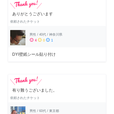
ありがとうございます
依頼されたチケット
男性
/
40代
/
神奈川県
sentiment_satisfied
sentiment_neutral
sentiment_dissatisfied
4
0
1
DYI壁紙シール貼り付け
有り難うございました。
依頼されたチケット
男性
/
60代
/
東京都