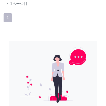
ト
1ページ目
1