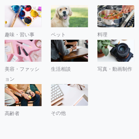
趣味・習い事
ペット
料理
美容・ファッシ
生活相談
写真・動画制作
ョン
その他
高齢者