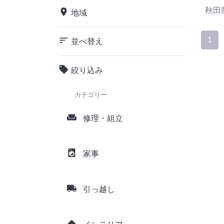
秋田
place
地域
sort
1
並べ替え
local_offer
絞り込み
カテゴリー
weekend
修理・組立
local_laundry_service
家事
local_shipping
引っ越し
home