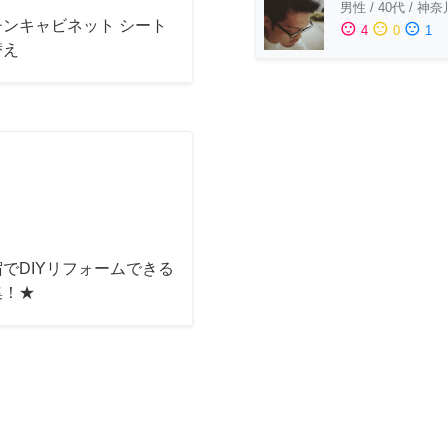
男性
/
40代
/
神奈
チンキャビネット シート
sentiment_satisfied
sentiment_neutral
sentiment_dissatisfied
4
0
1
替え
でDIYリフォームできる
集！★