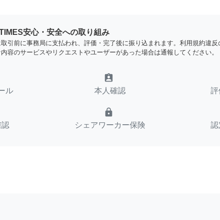
YTIMES安心・安全への取り組み
は取引前に事務局に支払われ、評価・完了後に振り込まれます。利用規約違反
な内容のサービスやリクエストやユーザーがあった場合は通報してください。
assignment_ind
ール
本人確認
評
lock
確認
シェアワーカー保険
認