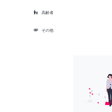
escalator_warning
高齢者
attachment
その他