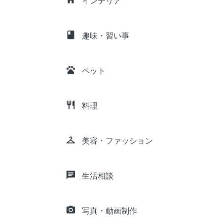
インテリア
class
趣味・習い事
pets
ペット
restaurant
料理
checkroom
美容・ファッション
chat
生活相談
camera_alt
写真・動画制作