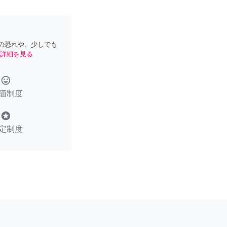
の恐れや、少しでも
詳細を見る
tag_faces
価制度
stars
定制度