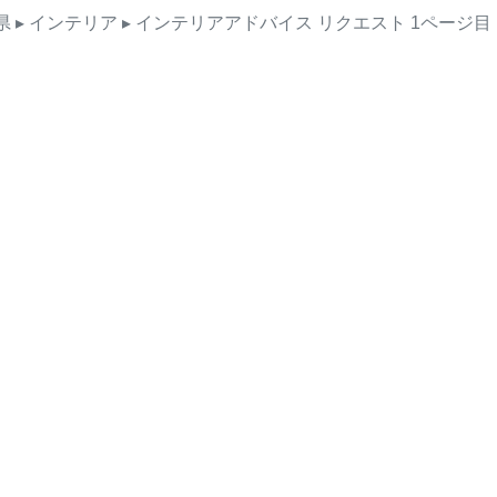
県
▸ インテリア
▸ インテリアアドバイス
リクエスト
1ページ目