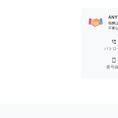
AN
報酬
不審
perm_phone_msg
パトロ
smartphone
番号