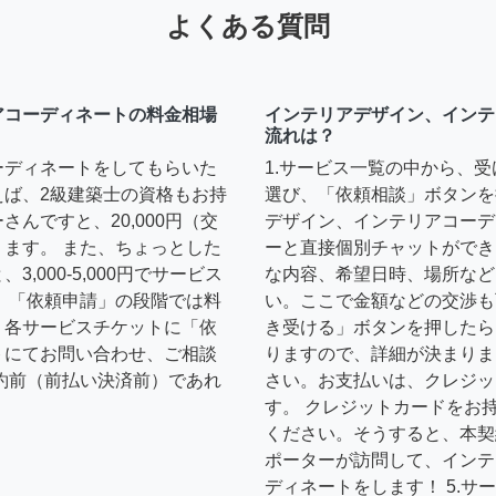
よくある質問
アコーディネートの料金相場
インテリアデザイン、インテ
流れは？
ーディネートをしてもらいた
1.サービス一覧の中から、
えば、2級建築士の資格もお持
選び、「依頼相談」ボタンを
んですと、20,000円（交
デザイン、インテリアコーデ
ます。 また、ちょっとした
ーと直接個別チャットができ
,000-5,000円でサービス
な内容、希望日時、場所など
 「依頼申請」の段階では料
い。ここで金額などの交渉も
、各サービスチケットに「依
き受ける」ボタンを押したら
トにてお問い合わせ、ご相談
りますので、詳細が決まりま
約前（前払い決済前）であれ
さい。お支払いは、クレジッ
す。 クレジットカードをお
ください。そうすると、本契
ポーターが訪問して、インテ
ディネートをします！ 5.