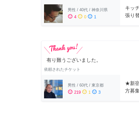
キッ
男性
/
40代
/
神奈川県
張り
sentiment_satisfied
sentiment_neutral
sentiment_dissatisfied
4
0
1
有り難うございました。
依頼されたチケット
★新宿
男性
/
60代
/
東京都
方募
sentiment_satisfied
sentiment_neutral
sentiment_dissatisfied
219
1
3