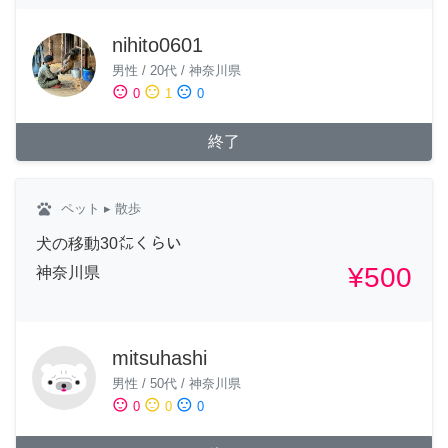
nihito0601
男性
/
20代
/
神奈川県
sentiment_satisfied
sentiment_neutral
sentiment_dissatisfied
0
1
0
終了
pets
ペット
▸ 散歩
犬の移動30㍍くらい
¥500
神奈川県
mitsuhashi
男性
/
50代
/
神奈川県
sentiment_satisfied
sentiment_neutral
sentiment_dissatisfied
0
0
0