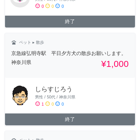
sentiment_satisfied
sentiment_neutral
sentiment_dissatisfied
0
0
0
終了
pets
ペット
▸ 散歩
京急線弘明寺駅 平日夕方犬の散歩お願いします。
¥1,000
神奈川県
しらすじろう
男性
/
50代
/
神奈川県
sentiment_satisfied
sentiment_neutral
sentiment_dissatisfied
1
0
0
終了