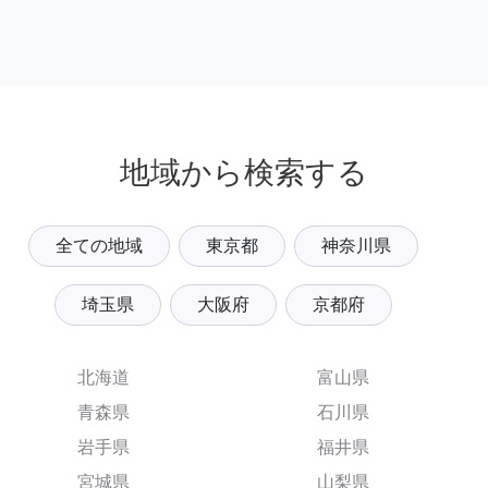
地域から検索する
全ての地域
東京都
神奈川県
埼玉県
大阪府
京都府
北海道
富山県
青森県
石川県
岩手県
福井県
宮城県
山梨県