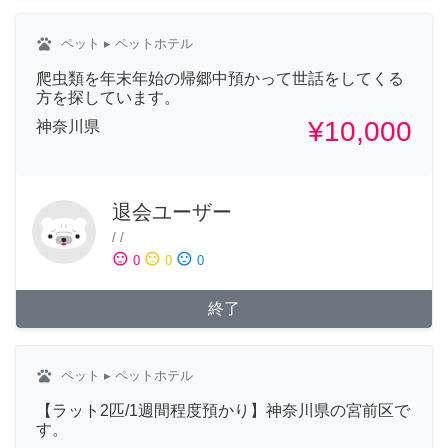
pets
ペット
▸ ペットホテル
爬虫類を年末年始の帰郷中預かって世話をしてくる
方を探しています。
¥10,000
神奈川県
退会ユーザー
/
/
sentiment_satisfied
sentiment_neutral
sentiment_dissatisfied
0
0
0
終了
pets
ペット
▸ ペットホテル
【ラット2匹/1週間程度預かり】神奈川県の宮前区で
す。