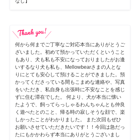
なし】
何から何までご丁寧なご対応本当にありがとうご
ざいました。初めて預かっていただくということ
もあり、犬も私も不安になっておりましたがお逢
いするなり犬も私も、Mellowbearさまの人とな
りにとても安心して預けることができました。預
かってくださっている間もこまめな連絡や、写真
をいただき、私自身も出張時に不安なことを感じ
ずに住む滞在でした。 何より、犬が本当に懐い
たようで、飼ってらっしゃるわんちゃんとも仲良
く遊べたとのこと、帰る時の寂しそうな顔で、楽
しかったことがわかりました。 また次回もぜひ
お願いさせていただきたいです！！今回は急だっ
たにもかかわらず本当にありがとうございまし