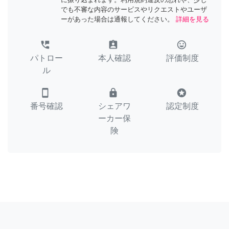
でも不審な内容のサービスやリクエストやユーザ
ーがあった場合は通報してください。
詳細を見る
perm_phone_msg
assignment_ind
tag_faces
パトロー
本人確認
評価制度
ル
smartphone
lock
stars
番号確認
シェアワ
認定制度
ーカー保
険