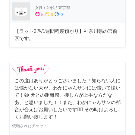
女性
/
40代
/
東京都
sentiment_satisfied
sentiment_neutral
sentiment_dissatisfied
5
0
0
【ラット2匹/1週間程度預かり】神奈川県の宮前
区です。
この度はありがとうございました！知らない人に
は懐かない犬が、わかにゃんサンには懐いて懐い
て！😆 犬との距離感、接し方が上手な方だな
あ、と思いました！！また、わかにゃんサンの都
合が合えばお願いしたいです🙇‍♂️ その時はよろし
くお願い致します！
依頼されたチケット