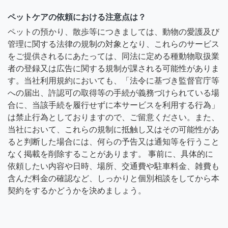
ペットケアの依頼における注意点は？
ペットの預かり、散歩等につきましては、動物の愛護及び
管理に関する法律の規制の対象となり、これらのサービス
をご提供されるにあたっては、同法に定める種動物取扱業
者の登録又は広告に関する規制が課される可能性がありま
す。当社利用規約においても、「法令に基づき監督官庁等
への届出、許認可の取得等の手続が義務づけられている場
合に、当該手続を履行せずに本サービスを利用する行為」
は禁止行為としておりますので、ご留意ください。また、
当社において、これらの規制に抵触し又はその可能性があ
ると判断した場合には、何らの予告又は通知等を行うこと
なく掲載を削除することがあります。 事前に、具体的に
依頼したい内容や日時、場所、交通費や駐車料金、雑費も
含んだ料金の確認など、しっかりと個別相談をしてから本
契約をするかどうかを決めましょう。