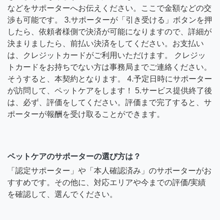
などをサポーターへお伝えください。ここで金額などの交
渉も可能です。 3.サポーターが「引き受ける」ボタンを押
したら、依頼者様側で決済が可能になりますので、詳細が
決まりましたら、前払い決済をしてください。お支払い
は、クレジットカードがご利用いただけます。 クレジッ
トカードをお持ちでない方は事務局までご連絡ください。
そうすると、本契約となります。 4.予定日時にサポーター
が訪問して、ペットケアをします！ 5.サービス提供終了後
は、必ず、評価をしてください。評価まで完了すると、サ
ポーターが報酬を受け取ることができます。
ペットケアのサポーターの選び方は？
「認定サポーター」や「本人確認済み」のサポーターがお
すすめです。その他に、対応エリアや今までの評価/実績
を確認して、選んでください。