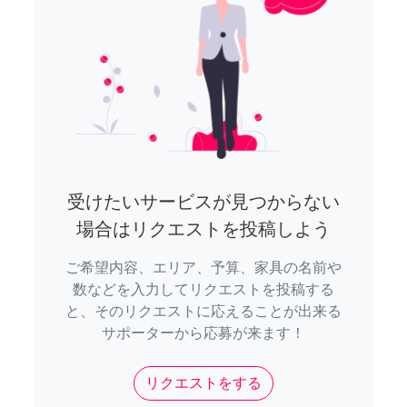
受けたいサービスが見つからない
場合はリクエストを投稿しよう
ご希望内容、エリア、予算、家具の名前や
数などを入力してリクエストを投稿する
と、そのリクエストに応えることが出来る
サポーターから応募が来ます！
リクエストをする