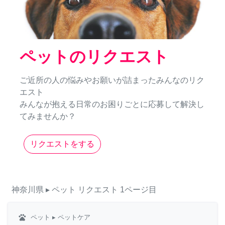
ペットのリクエスト
ご近所の人の悩みやお願いが詰まったみんなのリク
エスト
みんなが抱える日常のお困りごとに応募して解決し
てみませんか？
リクエストをする
神奈川県
▸ ペット
リクエスト
1ページ目
pets
ペット
▸ ペットケア