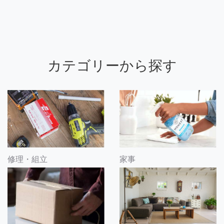
カテゴリーから探す
修理・組立
家事