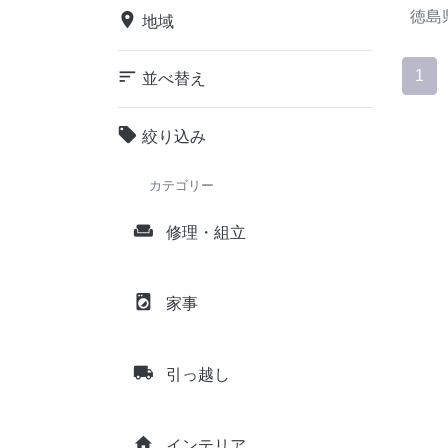
徳島
place
地域
sort
1
並べ替え
local_offer
絞り込み
カテゴリー
weekend
修理・組立
local_laundry_service
家事
local_shipping
引っ越し
home
インテリア