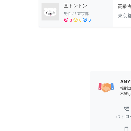
直トントン
高齢
男性
/
/
東京都
東京
sentiment_satisfied
sentiment_neutral
sentiment_dissatisfied
3
0
0
AN
報酬
不審
perm_phone_msg
パトロ
smartphone