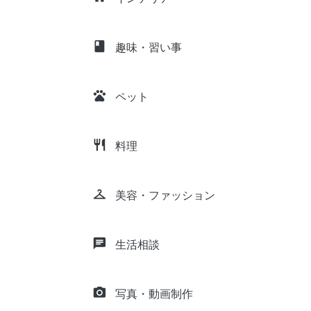
class
趣味・習い事
pets
ペット
restaurant
料理
checkroom
美容・ファッション
chat
生活相談
camera_alt
写真・動画制作