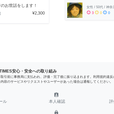
者のお世話をします！
女性
/
50代
/
神奈
sentiment_satisfied
sentiment_neutral
sentiment_dissatisfied
¥2,300
3
0
0
都
YTIMES安心・安全への取り組み
は取引前に事務局に支払われ、評価・完了後に振り込まれます。利用規約違反
な内容のサービスやリクエストやユーザーがあった場合は通報してください。
assignment_ind
ール
本人確認
評
lock