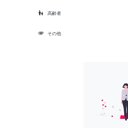
escalator_warning
高齢者
attachment
その他