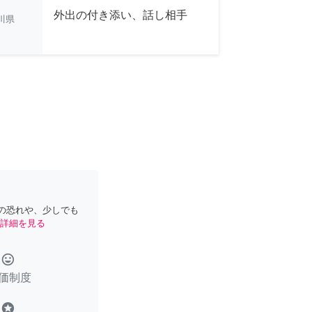
外出の付き添い、話し相手
川県
の恐れや、少しでも
詳細を見る
tag_faces
価制度
stars