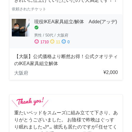
きれいに仕上げていただいたので大満足です！！
依頼されたチケット
現役IKEA家具組立/解体 Adde(アッデ)
check_circle
男性
/
50代
/
大阪府
sentiment_satisfied
sentiment_neutral
sentiment_dissatisfied
1710
11
0
【大阪】公式価格より断然お得！公式クオリティ
のIKEA家具組立解体
¥2,000
大阪府
重たいベッドをスムーズに組み立てて下さり、あ
りがとうございました。 お陰様で昨晩はぐっす
り眠れました🌙*.｡ 彼氏も居たのですが｢任せてく