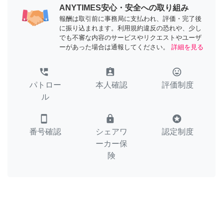
ANYTIMES安心・安全への取り組み
報酬は取引前に事務局に支払われ、評価・完了後
に振り込まれます。利用規約違反の恐れや、少し
でも不審な内容のサービスやリクエストやユーザ
ーがあった場合は通報してください。
詳細を見る
perm_phone_msg
assignment_ind
tag_faces
パトロー
本人確認
評価制度
ル
smartphone
lock
stars
番号確認
シェアワ
認定制度
ーカー保
険