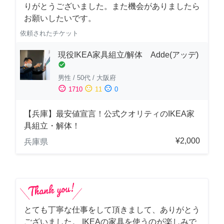
りがとうございました。また機会がありましたら
お願いしたいです。
依頼されたチケット
現役IKEA家具組立/解体 Adde(アッデ)
check_circle
男性
/
50代
/
大阪府
sentiment_satisfied
sentiment_neutral
sentiment_dissatisfied
1710
11
0
【兵庫】最安値宣言！公式クオリティのIKEA家
具組立・解体！
¥2,000
兵庫県
とても丁寧な仕事をして頂きまして、ありがとう
ございました。 IKEAの家具を使うのが楽しみで