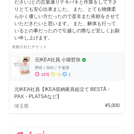
ださい｣との言葉通りテキパキと作業をして下さ
りとても安心出来ました。 また、とても物腰柔
らかく優しい方だったので是非また依頼をさせて
いただきたいと思います。 また、解体も行って
いるとの事だったので引越しの際など宜しくお願
い申し上げます。
依頼されたチケット
元IKEA社員 小堀哲弥
check_circle
男性
/
30代
/
千葉県
sentiment_satisfied
sentiment_neutral
sentiment_dissatisfied
1476
28
1
元IKEA社員【IKEA収納家具組立て BESTÅ・
PAX・PLATSAなど】
¥5,000
埼玉県