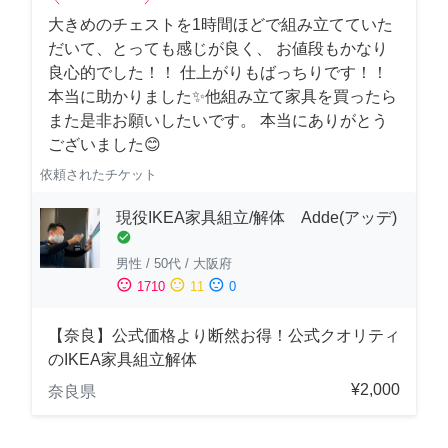
大きめのチェストを1時間ほどで組み立てていた
だいて、とっても感じが良く、 お値段もかなり
良心的でした！！ 仕上がりもばっちりです！！
本当に助かりました✨他組み立て家具を買ったら
また是非お願いしたいです。 本当にありがとう
ございました😊
依頼されたチケット
現役IKEA家具組立/解体 Adde(アッデ)
check_circle
男性
/
50代
/
大阪府
sentiment_satisfied
sentiment_neutral
sentiment_dissatisfied
1710
11
0
【奈良】公式価格より断然お得！公式クオリティ
のIKEA家具組立解体
¥2,000
奈良県