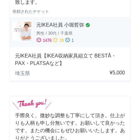
致します。
依頼されたチケット
元IKEA社員 小堀哲弥
check_circle
男性
/
30代
/
千葉県
sentiment_satisfied
sentiment_neutral
sentiment_dissatisfied
1476
28
1
元IKEA社員【IKEA収納家具組立て BESTÅ・
PAX・PLATSAなど】
¥5,000
埼玉県
手際良く、微妙な調整も丁寧にして頂き。仕上が
りも人柄も申し分無いです。お願いして良かった
です。またの機会にもぜひお願いいたします。あ
りがとうございました。