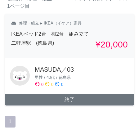
1ページ目
weekend
修理・組立
▸ IKEA（イケア）家具
IKEA ベッド2台 棚2台 組み立て
¥20,000
二軒屋駅 (徳島県)
MASUDA／03
男性
/
40代
/
徳島県
sentiment_satisfied
sentiment_neutral
sentiment_dissatisfied
0
0
0
終了
1