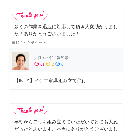
多くの作業を迅速に対応して頂き大変助かりまし
た！ありがとうございました！
依頼されたチケット
男性
/
50代
/
愛知県
sentiment_satisfied
sentiment_neutral
sentiment_dissatisfied
61
2
0
【IKEA】イケア家具組み立て代行
早朝から二つも組み立てていただいてとても大変
だったと思います、本当にありがとうございまし