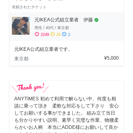
依頼されたチケット
元IKEA公式組立業者 伊藤
check_circle
男性
/
40代
/
東京都
sentiment_satisfied
sentiment_neutral
sentiment_dissatisfied
2249
26
1
元IKEA公式組立業者です。
¥5,000
東京都
ANYTIMES 初めて利用で解らない中、何度も相
談に乗って頂き 柔軟な対応をして下さり 安心
してお願いする事ができました。 組み立て当日
も分かりやすい説明、素早く完璧な作業、物腰柔
らかいお人柄 本当にADDE様にお願いして良か