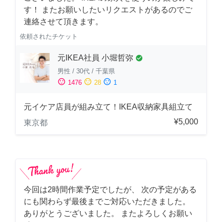
す！ またお願いしたいリクエストがあるのでご
連絡させて頂きます。
依頼されたチケット
元IKEA社員 小堀哲弥
check_circle
男性
/
30代
/
千葉県
sentiment_satisfied
sentiment_neutral
sentiment_dissatisfied
1476
28
1
元イケア店員が組み立て！IKEA収納家具組立て
¥5,000
東京都
今回は2時間作業予定でしたが、 次の予定がある
にも関わらず最後までご対応いただきました。
ありがとうございました。 またよろしくお願い