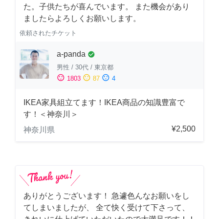
た。子供たちが喜んでいます。 また機会があり
ましたらよろしくお願いします。
依頼されたチケット
a-panda
check_circle
男性
/
30代
/
東京都
sentiment_satisfied
sentiment_neutral
sentiment_dissatisfied
1803
87
4
IKEA家具組立てます！IKEA商品の知識豊富で
す！＜神奈川＞
¥2,500
神奈川県
ありがとうございます！ 急遽色んなお願いをし
てしまいましたが、 全て快く受けて下さって、