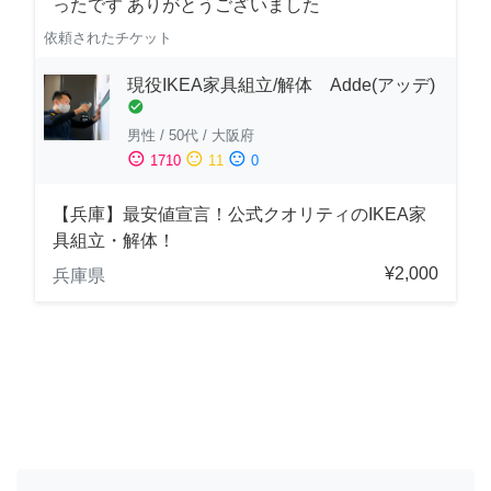
ったです ありがとうございました
依頼されたチケット
現役IKEA家具組立/解体 Adde(アッデ)
check_circle
男性
/
50代
/
大阪府
sentiment_satisfied
sentiment_neutral
sentiment_dissatisfied
1710
11
0
【兵庫】最安値宣言！公式クオリティのIKEA家
具組立・解体！
¥2,000
兵庫県