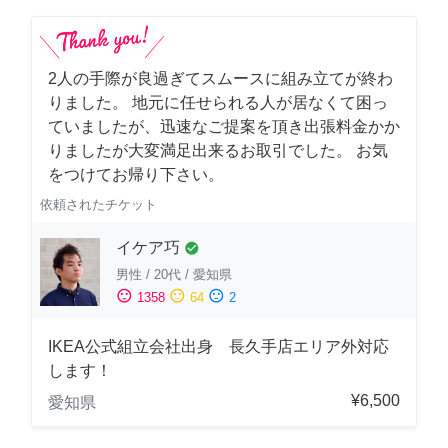
2人の手際が良過ぎてスムースに組み立てが終わ
りました。 地元に任せられる人が居なくて困っ
ていましたが、迅速なご提案を頂き出張料金かか
りましたが大変満足出来るお取引でした。 お気
をつけてお帰り下さい。
依頼されたチケット
イケア巧
check_circle
男性
/
20代
/
愛知県
sentiment_satisfied
sentiment_neutral
sentiment_dissatisfied
1358
64
2
IKEA公式組立会社出身 長久手店エリア外対応
します！
¥6,500
愛知県