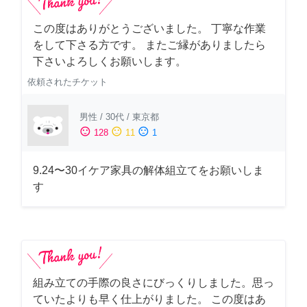
この度はありがとうございました。 丁寧な作業
をして下さる方です。 またご縁がありましたら
下さいよろしくお願いします。
依頼されたチケット
男性
/
30代
/
東京都
sentiment_satisfied
sentiment_neutral
sentiment_dissatisfied
128
11
1
9.24〜30イケア家具の解体組立てをお願いしま
す
組み立ての手際の良さにびっくりしました。思っ
ていたよりも早く仕上がりました。 この度はあ