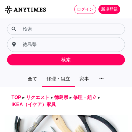
ログイン
新規登録
search
place
検索
more_horiz
全て
修理・組立
家事
TOP
▸
リクエスト
▸
徳島県
▸
修理・組立
▸
IKEA（イケア）家具