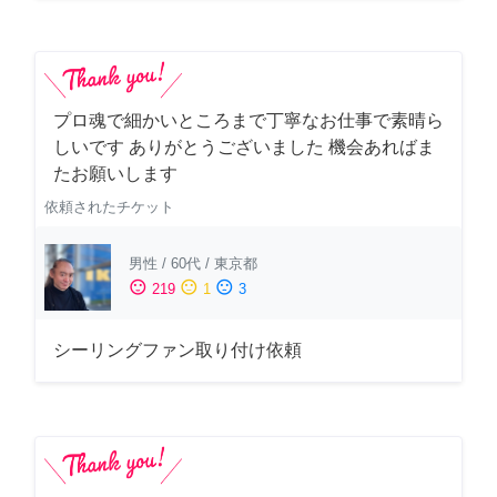
プロ魂で細かいところまで丁寧なお仕事で素晴ら
しいです ありがとうございました 機会あればま
たお願いします
依頼されたチケット
男性
/
60代
/
東京都
sentiment_satisfied
sentiment_neutral
sentiment_dissatisfied
219
1
3
シーリングファン取り付け依頼