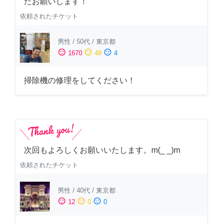
たお願いします！
依頼されたチケット
男性
/
50代
/
東京都
sentiment_satisfied
sentiment_neutral
sentiment_dissatisfied
1670
49
4
掃除機の修理をしてください！
次回もよろしくお願いいたします。m(_ _)m
依頼されたチケット
男性
/
40代
/
東京都
sentiment_satisfied
sentiment_neutral
sentiment_dissatisfied
12
0
0