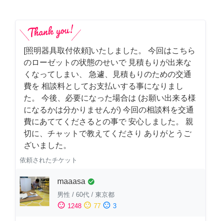
[照明器具取付依頼]いたしました。 今回はこちら
のローゼットの状態のせいで 見積もりが出来な
くなってしまい、 急遽、見積もりのための交通
費を 相談料としてお支払いする事になりまし
た。 今後、必要になった場合は (お願い出来る様
になるかは分かりませんが) 今回の相談料を交通
費にあててくださるとの事で 安心しました。 親
切に、チャットで教えてくださり ありがとうご
ざいました。
依頼されたチケット
maaasa
check_circle
男性
/
60代
/
東京都
sentiment_satisfied
sentiment_neutral
sentiment_dissatisfied
1248
77
3