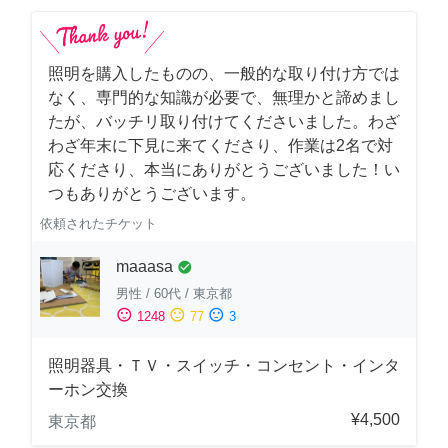
照明を購入したものの、一般的な取り付け方では
なく、専門的な知識が必要で、無理かと諦めまし
たが、バッチリ取り付けてくださいました。わざ
わざ年末に下見に来てくださり、作業は2名で対
応くださり、本当にありがとうございました！い
つもありがとうございます。
依頼されたチケット
maaasa
check_circle
男性
/
60代
/
東京都
sentiment_satisfied
sentiment_neutral
sentiment_dissatisfied
1248
77
3
照明器具・ＴＶ・スイッチ・コンセント・インタ
ーホン交換
¥4,500
東京都