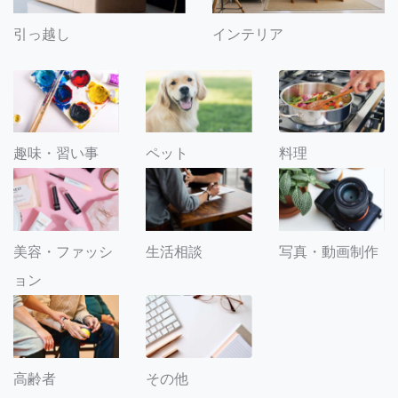
引っ越し
インテリア
趣味・習い事
ペット
料理
美容・ファッシ
生活相談
写真・動画制作
ョン
その他
高齢者