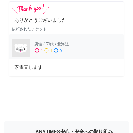
ありがとうございました。
依頼されたチケット
男性
/
50代
/
北海道
sentiment_satisfied
sentiment_neutral
sentiment_dissatisfied
1
1
0
家電直します
ANYTIMES安心・安全への取り組み