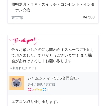
照明器具・ＴＶ・スイッチ・コンセント・インタ
ーホン交換
¥4,500
東京都
色々お願いしたのにも関わらずスムーズに対応し
て頂きました。ありがとうございます！ また機
会があればよろしくお願い致します
依頼されたチケット
シャムシティ（SDS合同会社）
男性
/
30代
/
東京都
sentiment_satisfied
sentiment_neutral
sentiment_dissatisfied
3
0
0
エアコン取り外し承ります。