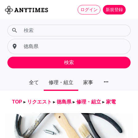
ログイン
新規登録
search
place
検索
more_horiz
全て
修理・組立
家事
TOP
▸
リクエスト
▸
徳島県
▸
修理・組立
▸
家電