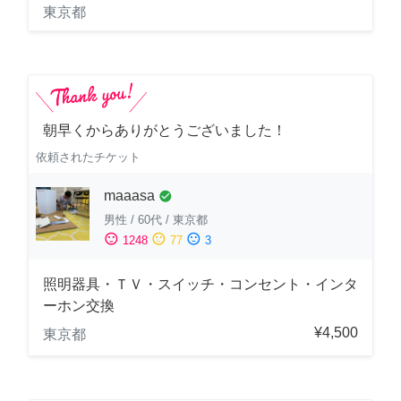
東京都
朝早くからありがとうございました！
依頼されたチケット
maaasa
check_circle
男性
/
60代
/
東京都
sentiment_satisfied
sentiment_neutral
sentiment_dissatisfied
1248
77
3
照明器具・ＴＶ・スイッチ・コンセント・インタ
ーホン交換
¥4,500
東京都