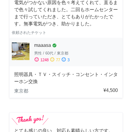
電気がつかない原因を色々考えてくれて、直るま
で色々試してくれました。二回もホームセンター
まで行っていただき、とてもありがたかったで
す。無事電気がつき、助かりました。
依頼されたチケット
maaasa
check_circle
男性
/
60代
/
東京都
sentiment_satisfied
sentiment_neutral
sentiment_dissatisfied
1248
77
3
照明器具・ＴＶ・スイッチ・コンセント・インタ
ーホン交換
¥4,500
東京都
とても感じの良い、対応も素晴らしい方です。