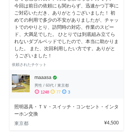
今回は前日の依頼にも関わらず、迅速かつ丁寧に
ご対応いただき、ありがとうございました！ 初
めての利用で多少の不安がありましたが、チャッ
トでのやりとり、訪問時の対応、作業のスピー
ド、大満足でした。 ひとりでは到底組み立てら
れないダブルベッドでしたので、本当に助かりま
した。 また、次回利用したい方です。ありがと
うございました！
依頼されたチケット
maaasa
check_circle
男性
/
60代
/
東京都
sentiment_satisfied
sentiment_neutral
sentiment_dissatisfied
1248
77
3
照明器具・ＴＶ・スイッチ・コンセント・インタ
ーホン交換
¥4,500
東京都