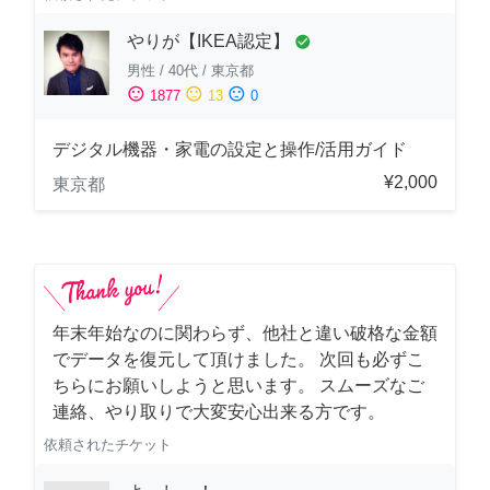
やりが【IKEA認定】
check_circle
男性
/
40代
/
東京都
sentiment_satisfied
sentiment_neutral
sentiment_dissatisfied
1877
13
0
デジタル機器・家電の設定と操作/活用ガイド
¥2,000
東京都
年末年始なのに関わらず、他社と違い破格な金額
でデータを復元して頂けました。 次回も必ずこ
ちらにお願いしようと思います。 スムーズなご
連絡、やり取りで大変安心出来る方です。
依頼されたチケット