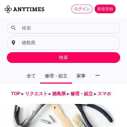
ログイン
新規登録
search
place
検索
more_horiz
全て
修理・組立
家事
TOP
▸
リクエスト
▸
徳島県
▸
修理・組立
▸
スマホ