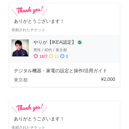
ありがとうございます！
依頼されたチケット
やりが【IKEA認定】
check_circle
男性
/
40代
/
東京都
sentiment_satisfied
sentiment_neutral
sentiment_dissatisfied
1877
13
0
デジタル機器・家電の設定と操作/活用ガイド
¥2,000
東京都
ありがとうございます！
依頼されたチケット