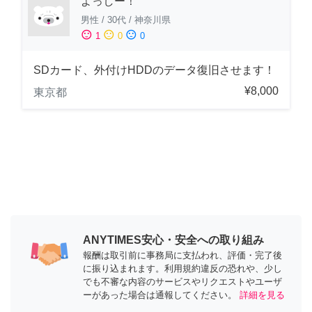
よっしー！
男性
/
30代
/
神奈川県
sentiment_satisfied
sentiment_neutral
sentiment_dissatisfied
1
0
0
SDカード、外付けHDDのデータ復旧させます！
¥8,000
東京都
ANYTIMES安心・安全への取り組み
報酬は取引前に事務局に支払われ、評価・完了後
に振り込まれます。利用規約違反の恐れや、少し
でも不審な内容のサービスやリクエストやユーザ
ーがあった場合は通報してください。
詳細を見る