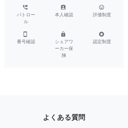
perm_phone_msg
assignment_ind
tag_faces
パトロー
本人確認
評価制度
ル
smartphone
lock
stars
番号確認
シェアワ
認定制度
ーカー保
険
よくある質問