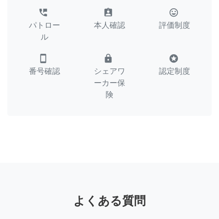
perm_phone_msg
assignment_ind
tag_faces
パトロー
本人確認
評価制度
ル
smartphone
lock
stars
番号確認
シェアワ
認定制度
ーカー保
険
よくある質問