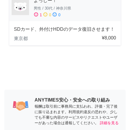
よっしー！
男性
/
30代
/
神奈川県
sentiment_satisfied
sentiment_neutral
sentiment_dissatisfied
1
0
0
SDカード、外付けHDDのデータ復旧させます！
¥8,000
東京都
ANYTIMES安心・安全への取り組み
報酬は取引前に事務局に支払われ、評価・完了後
に振り込まれます。利用規約違反の恐れや、少し
でも不審な内容のサービスやリクエストやユーザ
ーがあった場合は通報してください。
詳細を見る