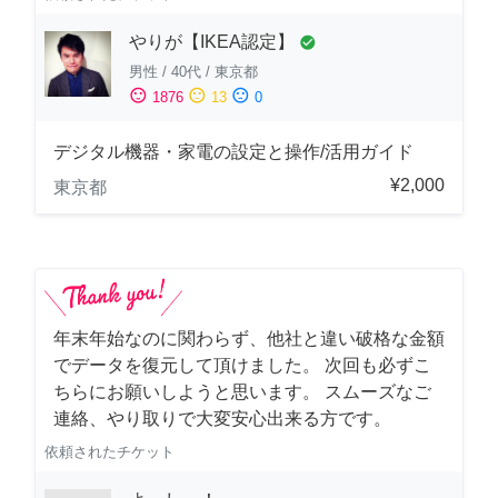
やりが【IKEA認定】
check_circle
男性
/
40代
/
東京都
sentiment_satisfied
sentiment_neutral
sentiment_dissatisfied
1876
13
0
デジタル機器・家電の設定と操作/活用ガイド
¥2,000
東京都
年末年始なのに関わらず、他社と違い破格な金額
でデータを復元して頂けました。 次回も必ずこ
ちらにお願いしようと思います。 スムーズなご
連絡、やり取りで大変安心出来る方です。
依頼されたチケット