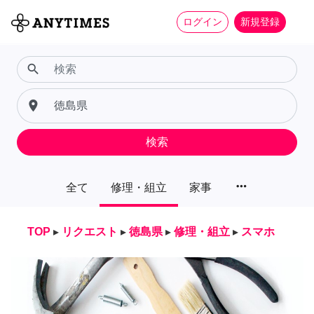
ログイン
新規登録
search
place
検索
more_horiz
全て
修理・組立
家事
TOP
▸
リクエスト
▸
徳島県
▸
修理・組立
▸
スマホ