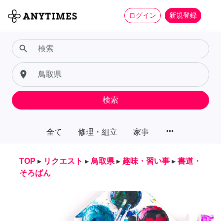
ログイン
新規登録
search
place
検索
more_horiz
全て
修理・組立
家事
TOP
▸
リクエスト
▸
鳥取県
▸
趣味・習い事
▸
書道・
そろばん