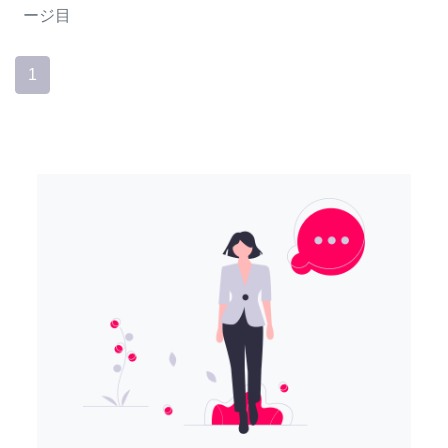
ージ目
1