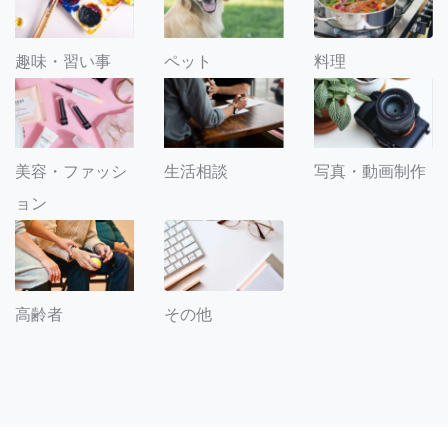
趣味・習い事
ペット
料理
美容・ファッシ
生活相談
写真・動画制作
ョン
その他
高齢者