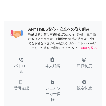
ANYTIMES安心・安全への取り組み
報酬は取引前に事務局に支払われ、評価・完了後
に振り込まれます。利用規約違反の恐れや、少し
でも不審な内容のサービスやリクエストやユーザ
ーがあった場合は通報してください。
詳細を見る
perm_phone_msg
assignment_ind
tag_faces
パトロー
本人確認
評価制度
ル
smartphone
lock
stars
番号確認
シェアワ
認定制度
ーカー保
険