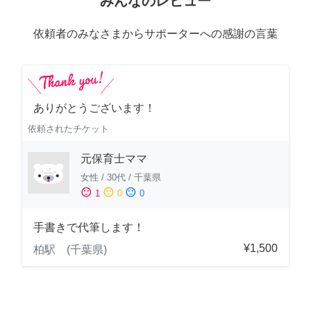
みんなのレビュー
依頼者のみなさまからサポーターへの感謝の言葉
ありがとうございます！
依頼されたチケット
元保育士ママ
女性
/
30代
/
千葉県
sentiment_satisfied
sentiment_neutral
sentiment_dissatisfied
1
0
0
手書きで代筆します！
¥1,500
柏駅 (千葉県)