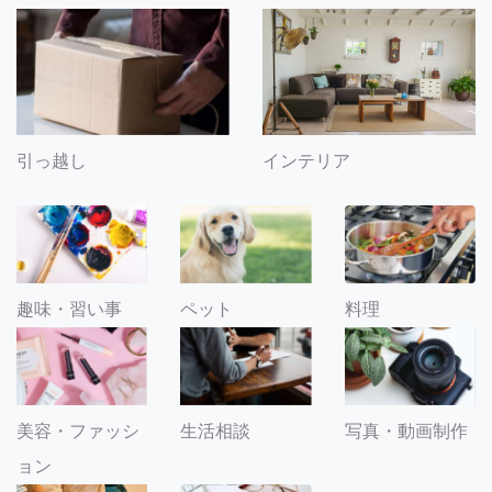
引っ越し
インテリア
趣味・習い事
ペット
料理
美容・ファッシ
生活相談
写真・動画制作
ョン