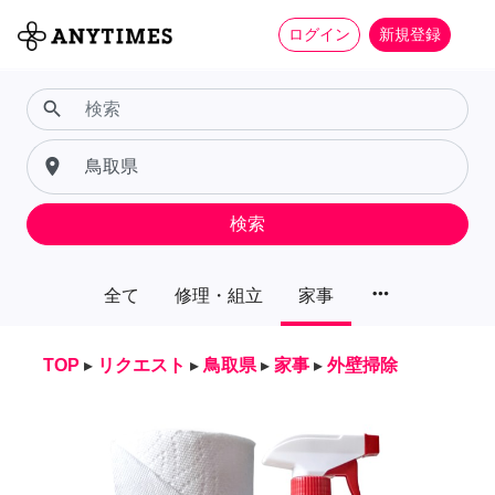
ログイン
新規登録
search
place
検索
more_horiz
全て
修理・組立
家事
TOP
▸
リクエスト
▸
鳥取県
▸
家事
▸
外壁掃除