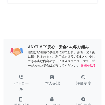
ANYTIMES安心・安全への取り組み
報酬は取引前に事務局に支払われ、評価・完了後
に振り込まれます。利用規約違反の恐れや、少し
でも不審な内容のサービスやリクエストやユーザ
ーがあった場合は通報してください。
詳細を見る
perm_phone_msg
assignment_ind
tag_faces
パトロー
本人確認
評価制度
ル
smartphone
lock
stars