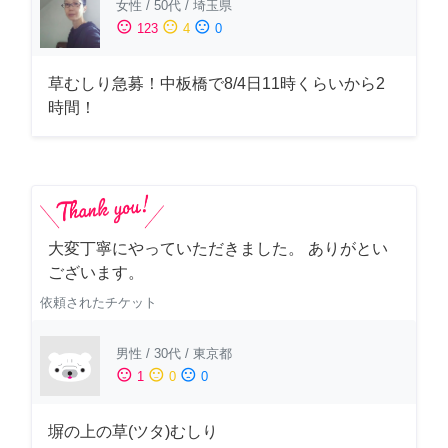
女性
/
50代
/
埼玉県
sentiment_satisfied
sentiment_neutral
sentiment_dissatisfied
123
4
0
草むしり急募！中板橋で8/4日11時くらいから2
時間！
大変丁寧にやっていただきました。 ありがとい
ございます。
依頼されたチケット
男性
/
30代
/
東京都
sentiment_satisfied
sentiment_neutral
sentiment_dissatisfied
1
0
0
塀の上の草(ツタ)むしり