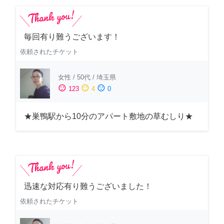
毎回有り難うございます！
依頼されたチケット
女性
/
50代
/
埼玉県
sentiment_satisfied
sentiment_neutral
sentiment_dissatisfied
123
4
0
★巣鴨駅から10分のアパート敷地の草むしり★
迅速な対応有り難うございました！
依頼されたチケット