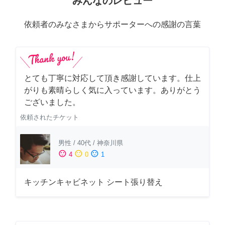
みんなのレビュー
依頼者のみなさまからサポーターへの感謝の言葉
とても丁寧に対応して頂き感謝しています。仕上
がりも素晴らしく気に入っています。ありがとう
ございました。
依頼されたチケット
男性
/
40代
/
神奈川県
sentiment_satisfied
sentiment_neutral
sentiment_dissatisfied
4
0
1
キッチンキャビネット シート張り替え