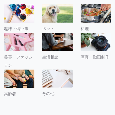
趣味・習い事
ペット
料理
美容・ファッシ
生活相談
写真・動画制作
ョン
その他
高齢者