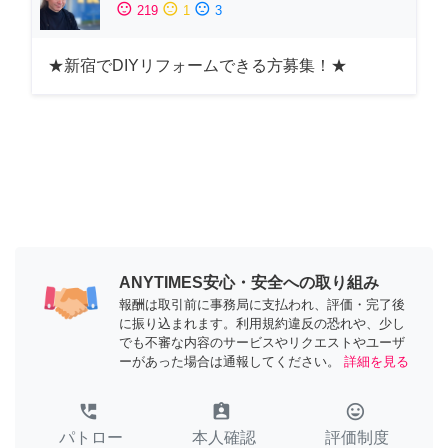
sentiment_satisfied
sentiment_neutral
sentiment_dissatisfied
219
1
3
★新宿でDIYリフォームできる方募集！★
ANYTIMES安心・安全への取り組み
報酬は取引前に事務局に支払われ、評価・完了後
に振り込まれます。利用規約違反の恐れや、少し
でも不審な内容のサービスやリクエストやユーザ
ーがあった場合は通報してください。
詳細を見る
perm_phone_msg
assignment_ind
tag_faces
パトロー
本人確認
評価制度