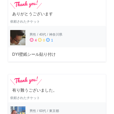
ありがとうございます
依頼されたチケット
男性
/
40代
/
神奈川県
sentiment_satisfied
sentiment_neutral
sentiment_dissatisfied
4
0
1
DYI壁紙シール貼り付け
有り難うございました。
依頼されたチケット
男性
/
60代
/
東京都