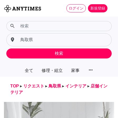
ログイン
新規登録
search
place
検索
more_horiz
全て
修理・組立
家事
TOP
▸
リクエスト
▸
鳥取県
▸
インテリア
▸
店舗イン
テリア