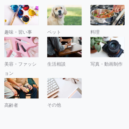
趣味・習い事
ペット
料理
美容・ファッシ
生活相談
写真・動画制作
ョン
その他
高齢者