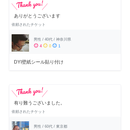
ありがとうございます
依頼されたチケット
男性
/
40代
/
神奈川県
sentiment_satisfied
sentiment_neutral
sentiment_dissatisfied
4
0
1
DYI壁紙シール貼り付け
有り難うございました。
依頼されたチケット
男性
/
60代
/
東京都