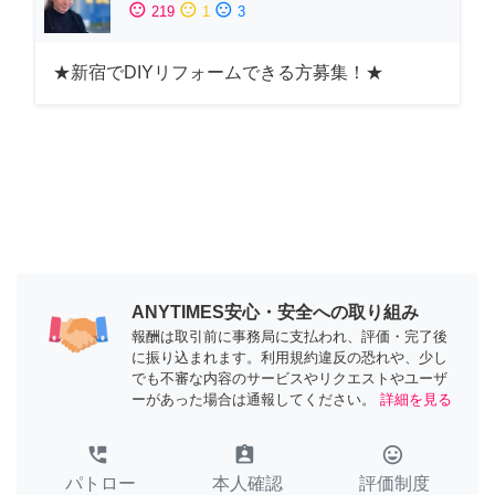
sentiment_satisfied
sentiment_neutral
sentiment_dissatisfied
219
1
3
★新宿でDIYリフォームできる方募集！★
ANYTIMES安心・安全への取り組み
報酬は取引前に事務局に支払われ、評価・完了後
に振り込まれます。利用規約違反の恐れや、少し
でも不審な内容のサービスやリクエストやユーザ
ーがあった場合は通報してください。
詳細を見る
perm_phone_msg
assignment_ind
tag_faces
パトロー
本人確認
評価制度