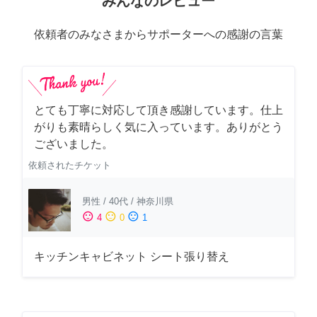
みんなのレビュー
依頼者のみなさまからサポーターへの感謝の言葉
とても丁寧に対応して頂き感謝しています。仕上
がりも素晴らしく気に入っています。ありがとう
ございました。
依頼されたチケット
男性
/
40代
/
神奈川県
sentiment_satisfied
sentiment_neutral
sentiment_dissatisfied
4
0
1
キッチンキャビネット シート張り替え