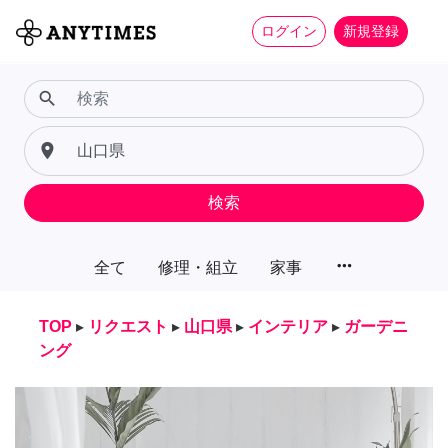
ログイン
新規登録
search
place
検索
more_horiz
全て
修理・組立
家事
TOP
▸
リクエスト
▸
山口県
▸
インテリア
▸
ガーデニ
ング