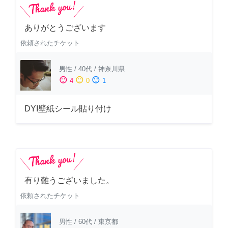
ありがとうございます
依頼されたチケット
男性
/
40代
/
神奈川県
sentiment_satisfied
sentiment_neutral
sentiment_dissatisfied
4
0
1
DYI壁紙シール貼り付け
有り難うございました。
依頼されたチケット
男性
/
60代
/
東京都