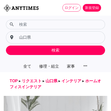
ログイン
新規登録
search
place
検索
more_horiz
全て
修理・組立
家事
TOP
▸
リクエスト
▸
山口県
▸
インテリア
▸
ホームオ
フィスインテリア