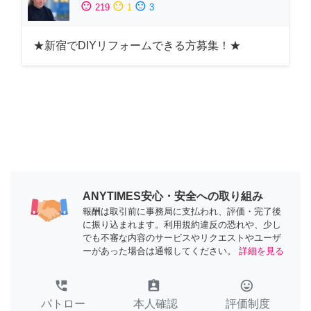
sentiment_satisfied
sentiment_neutral
sentiment_dissatisfied
219
1
3
★新宿でDIYリフォームできる方募集！★
ANYTIMES安心・安全への取り組み
報酬は取引前に事務局に支払われ、評価・完了後
に振り込まれます。利用規約違反の恐れや、少し
でも不審な内容のサービスやリクエストやユーザ
ーがあった場合は通報してください。
詳細を見る
perm_phone_msg
assignment_ind
tag_faces
パトロー
本人確認
評価制度