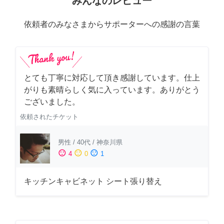
みんなのレビュー
依頼者のみなさまからサポーターへの感謝の言葉
とても丁寧に対応して頂き感謝しています。仕上
がりも素晴らしく気に入っています。ありがとう
ございました。
依頼されたチケット
男性
/
40代
/
神奈川県
sentiment_satisfied
sentiment_neutral
sentiment_dissatisfied
4
0
1
キッチンキャビネット シート張り替え