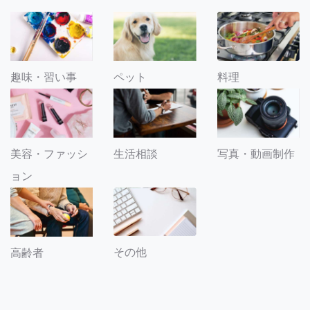
趣味・習い事
ペット
料理
美容・ファッシ
生活相談
写真・動画制作
ョン
その他
高齢者