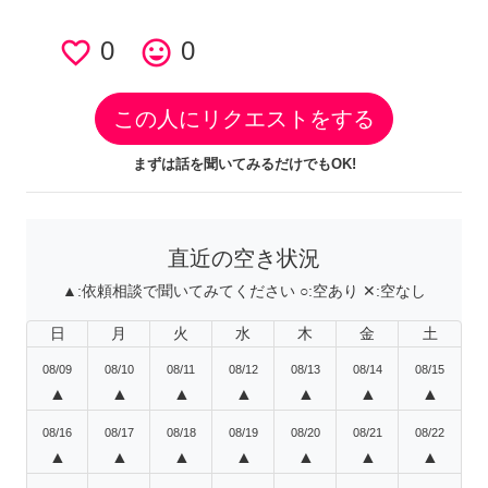
favorite_border
0
tag_faces
0
この人にリクエストをする
まずは話を聞いてみるだけでもOK!
直近の空き状況
▲:
依頼相談で聞いてみてください
○:
空あり
✕:
空なし
日
月
火
水
木
金
土
08/09
08/10
08/11
08/12
08/13
08/14
08/15
▲
▲
▲
▲
▲
▲
▲
08/16
08/17
08/18
08/19
08/20
08/21
08/22
▲
▲
▲
▲
▲
▲
▲