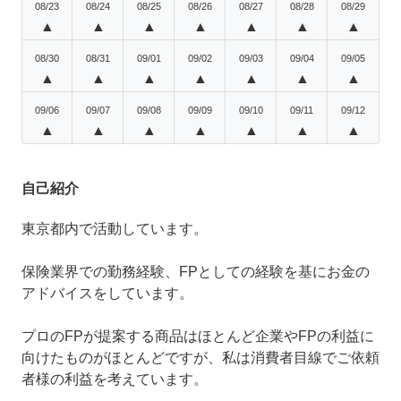
08/23
08/24
08/25
08/26
08/27
08/28
08/29
▲
▲
▲
▲
▲
▲
▲
08/30
08/31
09/01
09/02
09/03
09/04
09/05
▲
▲
▲
▲
▲
▲
▲
09/06
09/07
09/08
09/09
09/10
09/11
09/12
▲
▲
▲
▲
▲
▲
▲
自己紹介
東京都内で活動しています。
保険業界での勤務経験、FPとしての経験を基にお金の
アドバイスをしています。
プロのFPが提案する商品はほとんど企業やFPの利益に
向けたものがほとんどですが、私は消費者目線でご依頼
者様の利益を考えています。