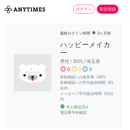
more_horiz
全て
修理・組立
家事
ログイン
新規登録
fiber_manual_record
最終ログイン時間
3ヶ月前
ハッピーメイカ
ー
男性
/
30代
/
埼玉県
sentiment_satisfied
sentiment_neutral
sentiment_dissatisfied
0
0
0
依頼相談への返答率: 100%
依頼相談への平均返答時間: 3日
以内
メッセージ平均返信時間: 2日以
内
check_circle
本人確認済み
電話番号未確認