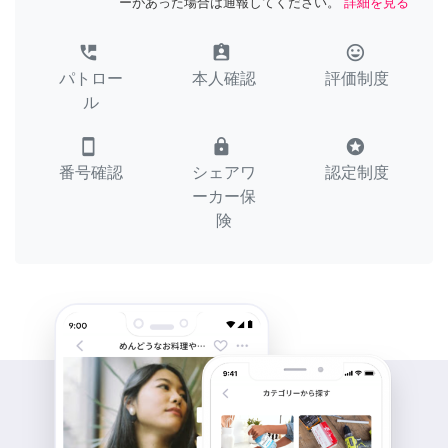
ーがあった場合は通報してください。
詳細を見る
perm_phone_msg
assignment_ind
tag_faces
パトロー
本人確認
評価制度
ル
smartphone
lock
stars
番号確認
シェアワ
認定制度
ーカー保
険