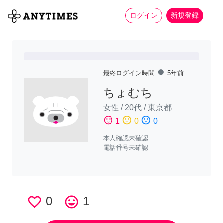
more_horiz
全て
修理・組立
家事
ログイン
新規登録
fiber_manual_record
最終ログイン時間
5年前
ちょむち
女性
/
20代
/
東京都
sentiment_satisfied
sentiment_neutral
sentiment_dissatisfied
1
0
0
本人確認未確認
電話番号未確認
favorite_border
0
tag_faces
1