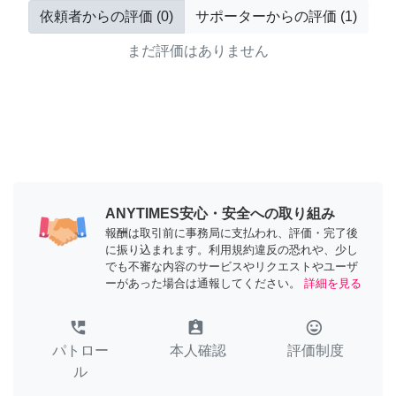
依頼者からの評価
(
0
)
サポーターからの評価
(
1
)
まだ評価はありません
ANYTIMES安心・安全への取り組み
報酬は取引前に事務局に支払われ、評価・完了後
に振り込まれます。利用規約違反の恐れや、少し
でも不審な内容のサービスやリクエストやユーザ
ーがあった場合は通報してください。
詳細を見る
perm_phone_msg
assignment_ind
tag_faces
パトロー
本人確認
評価制度
ル