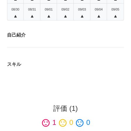
08/30
08/31
09/01
09/02
09/03
09/04
09/05
▲
▲
▲
▲
▲
▲
▲
自己紹介
スキル
評価
(
1
)
sentiment_satisfied
1
sentiment_neutral
0
sentiment_dissatisfied
0