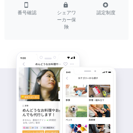
smartphone
lock
stars
番号確認
シェアワ
認定制度
ーカー保
険