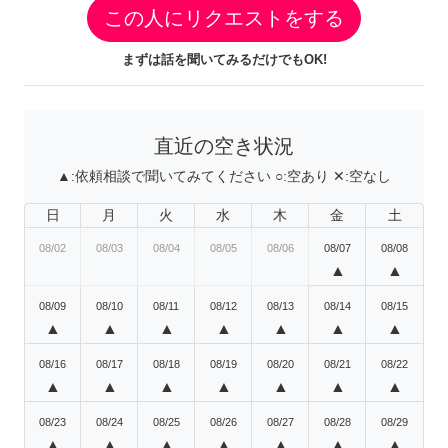
この人にリクエストをする
まずは話を聞いてみるだけでもOK!
直近の空き状況
▲:
依頼相談で聞いてみてください
○:
空あり
✕:
空なし
日
月
火
水
木
金
土
08/02
08/03
08/04
08/05
08/06
08/07
08/08
▲
▲
08/09
08/10
08/11
08/12
08/13
08/14
08/15
▲
▲
▲
▲
▲
▲
▲
08/16
08/17
08/18
08/19
08/20
08/21
08/22
▲
▲
▲
▲
▲
▲
▲
08/23
08/24
08/25
08/26
08/27
08/28
08/29
▲
▲
▲
▲
▲
▲
▲