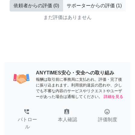
依頼者からの評価
(
0
)
サポーターからの評価
(
1
)
まだ評価はありません
ANYTIMES安心・安全への取り組み
報酬は取引前に事務局に支払われ、評価・完了後
に振り込まれます。利用規約違反の恐れや、少し
でも不審な内容のサービスやリクエストやユーザ
ーがあった場合は通報してください。
詳細を見る
perm_phone_msg
assignment_ind
tag_faces
パトロー
本人確認
評価制度
ル