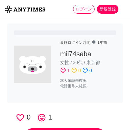
more_horiz
全て
修理・組立
家事
ログイン
新規登録
fiber_manual_record
最終ログイン時間
1年前
mii74saba
女性
/
30代
/
東京都
sentiment_satisfied
sentiment_neutral
sentiment_dissatisfied
1
0
0
本人確認未確認
電話番号未確認
favorite_border
0
tag_faces
1