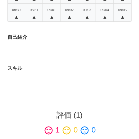
08/30
08/31
09/01
09/02
09/03
09/04
09/05
▲
▲
▲
▲
▲
▲
▲
自己紹介
スキル
評価
(
1
)
sentiment_satisfied
1
sentiment_neutral
0
sentiment_dissatisfied
0