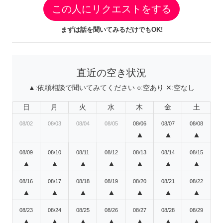
この人にリクエストをする
まずは話を聞いてみるだけでもOK!
直近の空き状況
▲:
依頼相談で聞いてみてください
○:
空あり
✕:
空なし
日
月
火
水
木
金
土
08/02
08/03
08/04
08/05
08/06
08/07
08/08
▲
▲
▲
08/09
08/10
08/11
08/12
08/13
08/14
08/15
▲
▲
▲
▲
▲
▲
▲
08/16
08/17
08/18
08/19
08/20
08/21
08/22
▲
▲
▲
▲
▲
▲
▲
08/23
08/24
08/25
08/26
08/27
08/28
08/29
▲
▲
▲
▲
▲
▲
▲