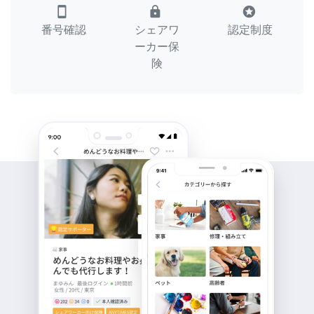
smartphone
lock
stars
番号確認
シェアワ
認定制度
ーカー保
険