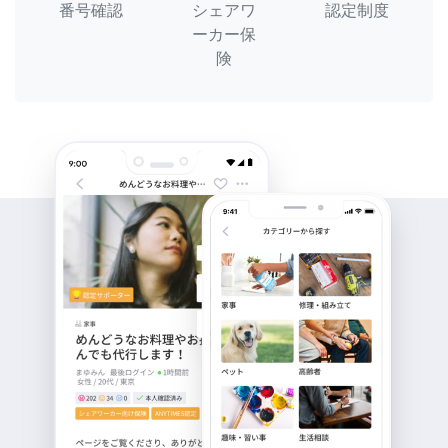
番号確認
シェアワ
認定制度
ーカー保
険