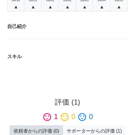
▲
▲
▲
▲
▲
▲
▲
自己紹介
スキル
評価
(
1
)
sentiment_satisfied
1
sentiment_neutral
0
sentiment_dissatisfied
0
依頼者からの評価
(
0
)
サポーターからの評価
(
1
)