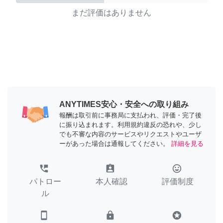
まだ評価はありません
ANYTIMES安心・安全への取り組み
報酬は取引前に事務局に支払われ、評価・完了後
に振り込まれます。利用規約違反の恐れや、少し
でも不審な内容のサービスやリクエストやユーザ
ーがあった場合は通報してください。
詳細を見る
perm_phone_msg
assignment_ind
tag_faces
パトロー
本人確認
評価制度
ル
smartphone
lock
stars