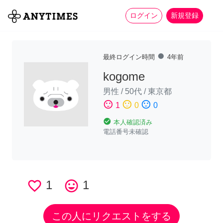
more_horiz
全て
修理・組立
家事
ログイン
新規登録
fiber_manual_record
最終ログイン時間
4年前
kogome
男性
/
50代
/
東京都
sentiment_satisfied
sentiment_neutral
sentiment_dissatisfied
1
0
0
check_circle
本人確認済み
電話番号未確認
favorite_border
1
tag_faces
1
この人にリクエストをする