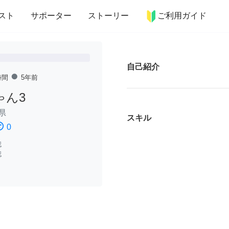
more_horiz
インテリア
趣味・習い事
ペット
料理
スト
サポーター
ストーリー
ご利用ガイド
自己紹介
fiber_manual_record
時間
5年前
ゃん3
県
スキル
ssatisfied
0
認
認