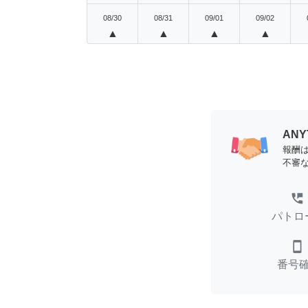
08/30
08/31
09/01
09/02
▲
▲
▲
▲
AN
報酬
不審
perm_phone_msg
パトロ
smartphone
番号