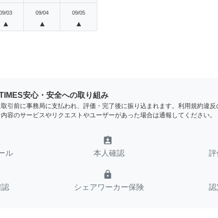
09/03
09/04
09/05
▲
▲
▲
YTIMES安心・安全への取り組み
は取引前に事務局に支払われ、評価・完了後に振り込まれます。利用規約違反
な内容のサービスやリクエストやユーザーがあった場合は通報してください。
assignment_ind
ール
本人確認
評
lock
確認
シェアワーカー保険
認