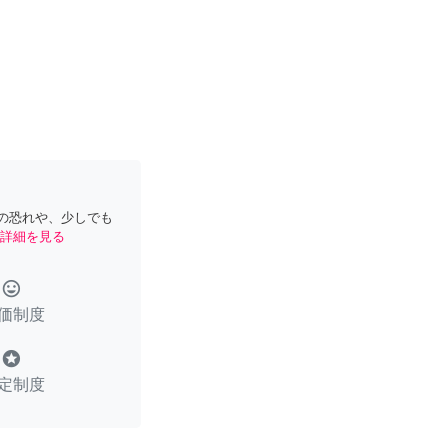
の恐れや、少しでも
詳細を見る
tag_faces
価制度
stars
定制度