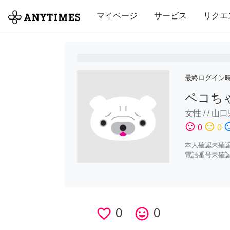
全て
修理・組立
家事
引っ越し
マイページ
サービス
リクエ
最終ログイン
ペコち
女性
/
/
山口
sentiment_satisfied
sentiment_neutral
sentiment_di
0
0
本人確認未確
電話番号未確
favorite_border
0
tag_faces
0