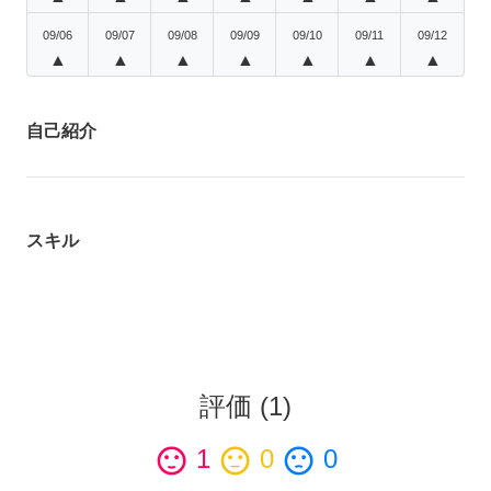
09/06
09/07
09/08
09/09
09/10
09/11
09/12
▲
▲
▲
▲
▲
▲
▲
自己紹介
スキル
評価
(
1
)
sentiment_satisfied
1
sentiment_neutral
0
sentiment_dissatisfied
0