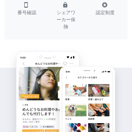
smartphone
lock
stars
番号確認
シェアワ
認定制度
ーカー保
険