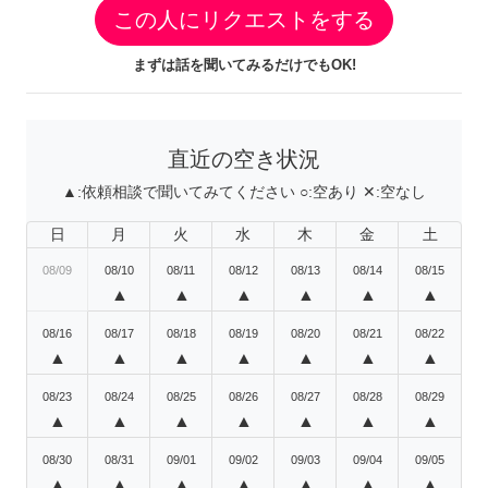
この人にリクエストをする
まずは話を聞いてみるだけでもOK!
直近の空き状況
▲:
依頼相談で聞いてみてください
○:
空あり
✕:
空なし
日
月
火
水
木
金
土
08/09
08/10
08/11
08/12
08/13
08/14
08/15
▲
▲
▲
▲
▲
▲
08/16
08/17
08/18
08/19
08/20
08/21
08/22
▲
▲
▲
▲
▲
▲
▲
08/23
08/24
08/25
08/26
08/27
08/28
08/29
▲
▲
▲
▲
▲
▲
▲
08/30
08/31
09/01
09/02
09/03
09/04
09/05
▲
▲
▲
▲
▲
▲
▲