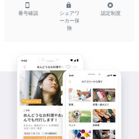
smartphone
lock
stars
番号確認
シェアワ
認定制度
ーカー保
険