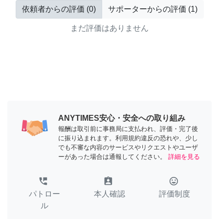
依頼者からの評価
(
0
)
サポーターからの評価
(
1
)
まだ評価はありません
ANYTIMES安心・安全への取り組み
報酬は取引前に事務局に支払われ、評価・完了後
に振り込まれます。利用規約違反の恐れや、少し
でも不審な内容のサービスやリクエストやユーザ
ーがあった場合は通報してください。
詳細を見る
perm_phone_msg
assignment_ind
tag_faces
パトロー
本人確認
評価制度
ル