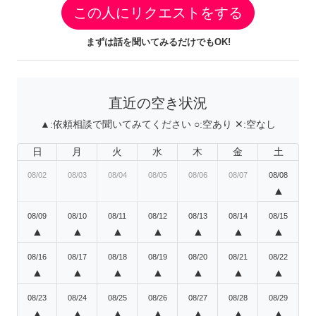
この人にリクエストをする
まずは話を聞いてみるだけでもOK!
直近の空き状況
▲:
依頼相談で聞いてみてください
○:
空あり
✕:
空なし
日
月
火
水
木
金
土
08/02
08/03
08/04
08/05
08/06
08/07
08/08
▲
08/09
08/10
08/11
08/12
08/13
08/14
08/15
▲
▲
▲
▲
▲
▲
▲
08/16
08/17
08/18
08/19
08/20
08/21
08/22
▲
▲
▲
▲
▲
▲
▲
08/23
08/24
08/25
08/26
08/27
08/28
08/29
▲
▲
▲
▲
▲
▲
▲