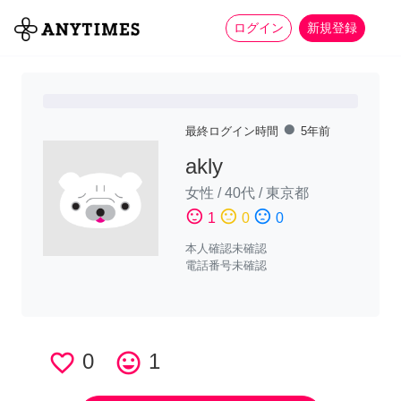
more_horiz
全て
修理・組立
家事
ログイン
新規登録
fiber_manual_record
最終ログイン時間
5年前
akly
女性
/
40代
/
東京都
sentiment_satisfied
sentiment_neutral
sentiment_dissatisfied
1
0
0
本人確認未確認
電話番号未確認
favorite_border
0
tag_faces
1