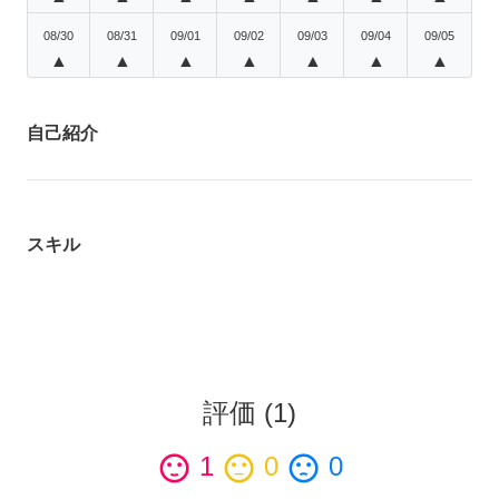
08/30
08/31
09/01
09/02
09/03
09/04
09/05
▲
▲
▲
▲
▲
▲
▲
自己紹介
スキル
評価
(
1
)
sentiment_satisfied
1
sentiment_neutral
0
sentiment_dissatisfied
0