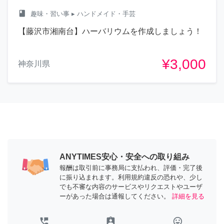
class
趣味・習い事
▸ ハンドメイド・手芸
【藤沢市湘南台】ハーバリウムを作成しましょう！
¥3,000
神奈川県
ANYTIMES安心・安全への取り組み
報酬は取引前に事務局に支払われ、評価・完了後
に振り込まれます。利用規約違反の恐れや、少し
でも不審な内容のサービスやリクエストやユーザ
ーがあった場合は通報してください。
詳細を見る
perm_phone_msg
assignment_ind
tag_faces