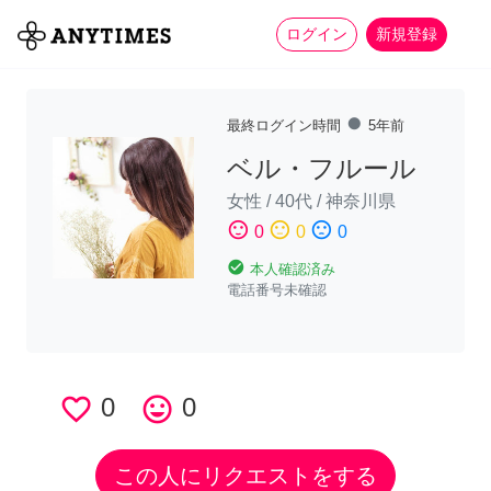
more_horiz
全て
修理・組立
家事
ログイン
新規登録
fiber_manual_record
最終ログイン時間
5年前
ベル・フルール
女性
/
40代
/
神奈川県
sentiment_satisfied
sentiment_neutral
sentiment_dissatisfied
0
0
0
check_circle
本人確認済み
電話番号未確認
favorite_border
0
tag_faces
0
この人にリクエストをする