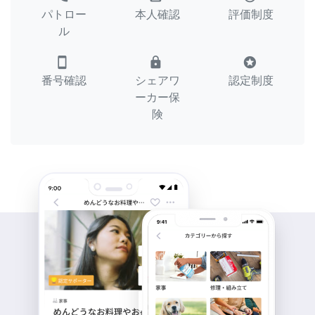
パトロー
本人確認
評価制度
ル
smartphone
lock
stars
番号確認
シェアワ
認定制度
ーカー保
険