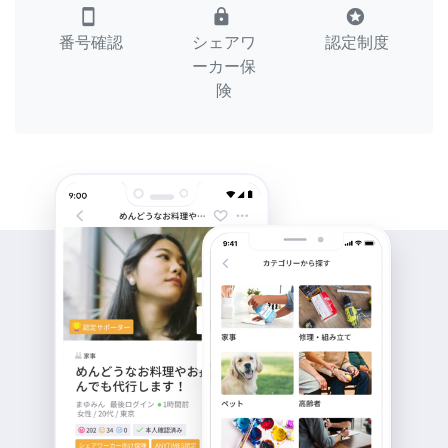
smartphone
lock
stars
番号確認
シェアワ
認定制度
ーカー保
険