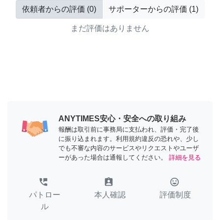
依頼者からの評価
(
0
)
サポーターからの評価
(
1
)
まだ評価はありません
ANYTIMES安心・安全への取り組み
報酬は取引前に事務局に支払われ、評価・完了後
に振り込まれます。利用規約違反の恐れや、少し
でも不審な内容のサービスやリクエストやユーザ
ーがあった場合は通報してください。
詳細を見る
perm_phone_msg
assignment_ind
tag_faces
パトロー
本人確認
評価制度
ル