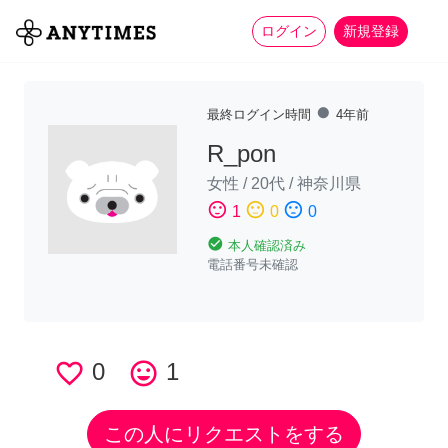
more_horiz
全て
修理・組立
家事
ログイン
新規登録
fiber_manual_record
最終ログイン時間
4年前
R_pon
女性
/
20代
/
神奈川県
sentiment_satisfied
sentiment_neutral
sentiment_dissatisfied
1
0
0
check_circle
本人確認済み
電話番号未確認
favorite_border
0
tag_faces
1
この人にリクエストをする