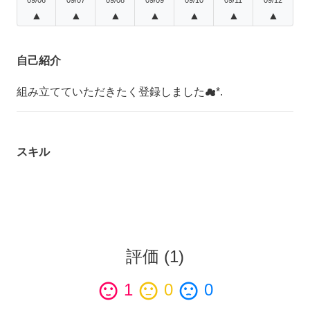
▲
▲
▲
▲
▲
▲
▲
自己紹介
組み立てていただきたく登録しました︎︎☁︎︎*.
スキル
評価
(
1
)
sentiment_satisfied
1
sentiment_neutral
0
sentiment_dissatisfied
0