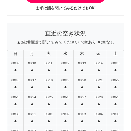
まずは話を聞いてみるだけでもOK!
直近の空き状況
▲:
依頼相談で聞いてみてください
○:
空あり
✕:
空なし
日
月
火
水
木
金
土
08/09
08/10
08/11
08/12
08/13
08/14
08/15
▲
▲
▲
▲
▲
▲
▲
08/16
08/17
08/18
08/19
08/20
08/21
08/22
▲
▲
▲
▲
▲
▲
▲
08/23
08/24
08/25
08/26
08/27
08/28
08/29
▲
▲
▲
▲
▲
▲
▲
08/30
08/31
09/01
09/02
09/03
09/04
09/05
▲
▲
▲
▲
▲
▲
▲
09/06
09/07
09/08
09/09
09/10
09/11
09/12