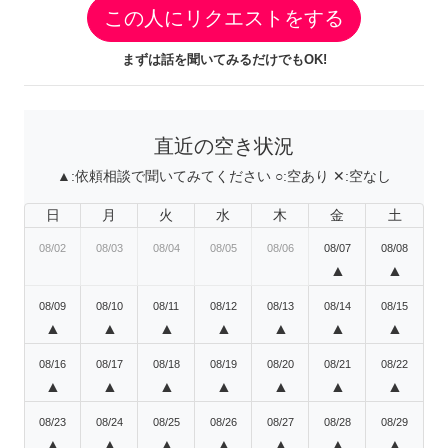
この人にリクエストをする
まずは話を聞いてみるだけでもOK!
直近の空き状況
▲:
依頼相談で聞いてみてください
○:
空あり
✕:
空なし
日
月
火
水
木
金
土
08/02
08/03
08/04
08/05
08/06
08/07
08/08
▲
▲
08/09
08/10
08/11
08/12
08/13
08/14
08/15
▲
▲
▲
▲
▲
▲
▲
08/16
08/17
08/18
08/19
08/20
08/21
08/22
▲
▲
▲
▲
▲
▲
▲
08/23
08/24
08/25
08/26
08/27
08/28
08/29
▲
▲
▲
▲
▲
▲
▲