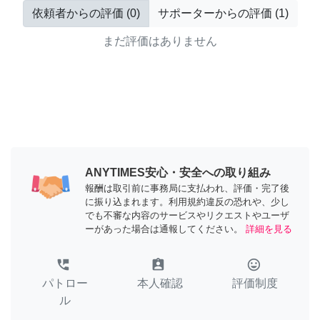
依頼者からの評価
(
0
)
サポーターからの評価
(
1
)
まだ評価はありません
ANYTIMES安心・安全への取り組み
報酬は取引前に事務局に支払われ、評価・完了後
に振り込まれます。利用規約違反の恐れや、少し
でも不審な内容のサービスやリクエストやユーザ
ーがあった場合は通報してください。
詳細を見る
perm_phone_msg
assignment_ind
tag_faces
パトロー
本人確認
評価制度
ル