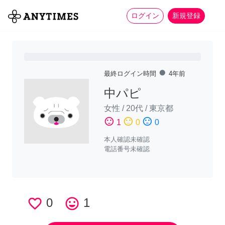
more_horiz
全て
修理・組立
家事
ログイン
新規登録
fiber_manual_record
最終ログイン時間
4年前
中パピ
女性
/
20代
/
東京都
sentiment_satisfied
sentiment_neutral
sentiment_dissatisfied
1
0
0
本人確認未確認
電話番号未確認
favorite_border
0
tag_faces
1