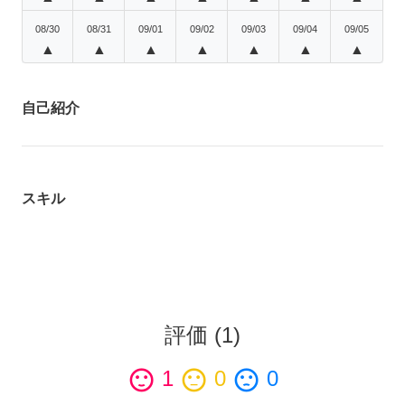
08/30
08/31
09/01
09/02
09/03
09/04
09/05
▲
▲
▲
▲
▲
▲
▲
自己紹介
スキル
評価
(
1
)
sentiment_satisfied
1
sentiment_neutral
0
sentiment_dissatisfied
0