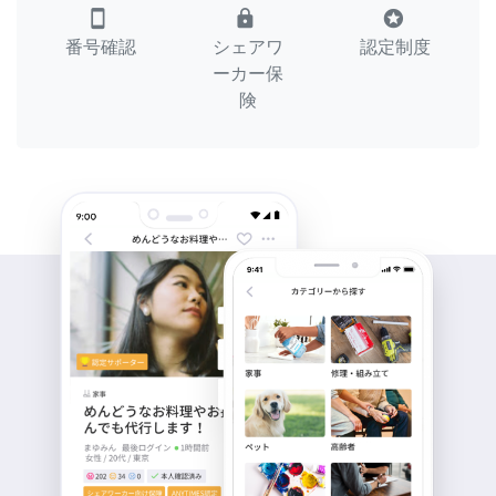
smartphone
lock
stars
番号確認
シェアワ
認定制度
ーカー保
険