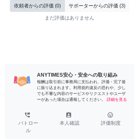
依頼者からの評価
(
0
)
サポーターからの評価
(
3
)
まだ評価はありません
ANYTIMES安心・安全への取り組み
報酬は取引前に事務局に支払われ、評価・完了後
に振り込まれます。利用規約違反の恐れや、少し
でも不審な内容のサービスやリクエストやユーザ
ーがあった場合は通報してください。
詳細を見る
perm_phone_msg
assignment_ind
tag_faces
パトロー
本人確認
評価制度
ル