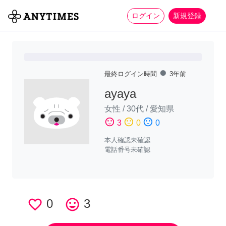
more_horiz
全て
修理・組立
家事
ログイン
新規登録
fiber_manual_record
最終ログイン時間
3年前
ayaya
女性
/
30代
/
愛知県
sentiment_satisfied
sentiment_neutral
sentiment_dissatisfied
3
0
0
本人確認未確認
電話番号未確認
favorite_border
0
tag_faces
3