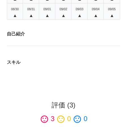
08/30
08/31
09/01
09/02
09/03
09/04
09/05
▲
▲
▲
▲
▲
▲
▲
自己紹介
スキル
評価
(
3
)
sentiment_satisfied
3
sentiment_neutral
0
sentiment_dissatisfied
0