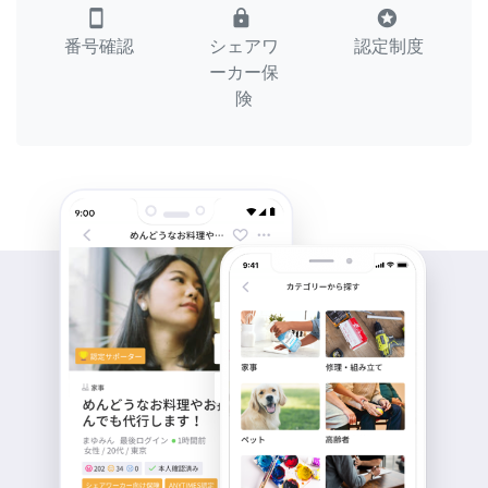
smartphone
lock
stars
番号確認
シェアワ
認定制度
ーカー保
険