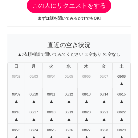
この人にリクエストをする
まずは話を聞いてみるだけでもOK!
直近の空き状況
▲:
依頼相談で聞いてみてください
○:
空あり
✕:
空なし
日
月
火
水
木
金
土
08/02
08/03
08/04
08/05
08/06
08/07
08/08
▲
08/09
08/10
08/11
08/12
08/13
08/14
08/15
▲
▲
▲
▲
▲
▲
▲
08/16
08/17
08/18
08/19
08/20
08/21
08/22
▲
▲
▲
▲
▲
▲
▲
08/23
08/24
08/25
08/26
08/27
08/28
08/29
▲
▲
▲
▲
▲
▲
▲