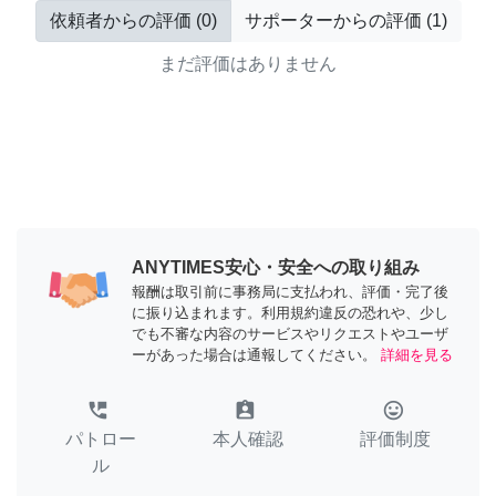
依頼者からの評価
(
0
)
サポーターからの評価
(
1
)
まだ評価はありません
ANYTIMES安心・安全への取り組み
報酬は取引前に事務局に支払われ、評価・完了後
に振り込まれます。利用規約違反の恐れや、少し
でも不審な内容のサービスやリクエストやユーザ
ーがあった場合は通報してください。
詳細を見る
perm_phone_msg
assignment_ind
tag_faces
パトロー
本人確認
評価制度
ル