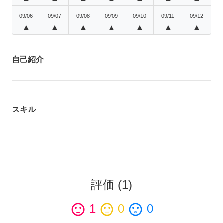
09/06
09/07
09/08
09/09
09/10
09/11
09/12
▲
▲
▲
▲
▲
▲
▲
自己紹介
スキル
評価
(
1
)
sentiment_satisfied
1
sentiment_neutral
0
sentiment_dissatisfied
0