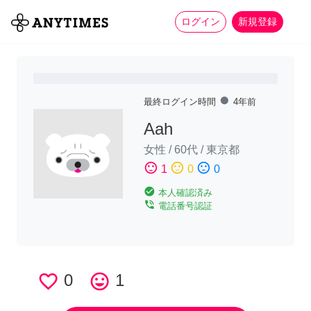
more_horiz
全て
修理・組立
家事
ログイン
新規登録
fiber_manual_record
最終ログイン時間
4年前
Aah
女性
/
60代
/
東京都
sentiment_satisfied
sentiment_neutral
sentiment_dissatisfied
1
0
0
check_circle
本人確認済み
phone_in_talk
電話番号認証
favorite_border
0
tag_faces
1