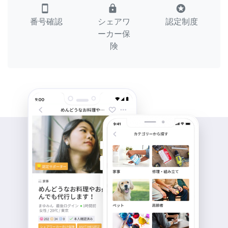
smartphone
lock
stars
番号確認
シェアワ
認定制度
ーカー保
険