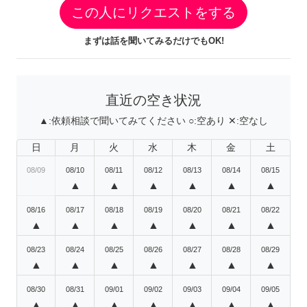
この人にリクエストをする
まずは話を聞いてみるだけでもOK!
直近の空き状況
▲:
依頼相談で聞いてみてください
○:
空あり
✕:
空なし
日
月
火
水
木
金
土
08/09
08/10
08/11
08/12
08/13
08/14
08/15
▲
▲
▲
▲
▲
▲
08/16
08/17
08/18
08/19
08/20
08/21
08/22
▲
▲
▲
▲
▲
▲
▲
08/23
08/24
08/25
08/26
08/27
08/28
08/29
▲
▲
▲
▲
▲
▲
▲
08/30
08/31
09/01
09/02
09/03
09/04
09/05
▲
▲
▲
▲
▲
▲
▲