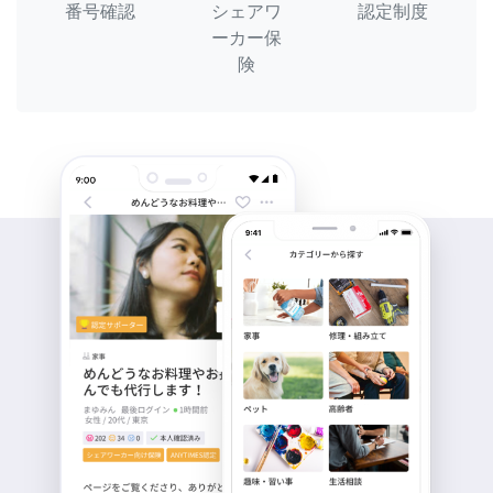
番号確認
シェアワ
認定制度
ーカー保
険