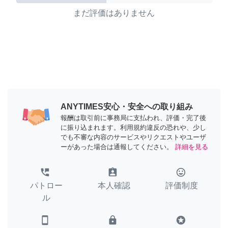
まだ評価はありません
ANYTIMES安心・安全への取り組み
報酬は取引前に事務局に支払われ、評価・完了後
に振り込まれます。利用規約違反の恐れや、少し
でも不審な内容のサービスやリクエストやユーザ
ーがあった場合は通報してください。
詳細を見る
perm_phone_msg
assignment_ind
tag_faces
パトロー
本人確認
評価制度
ル
smartphone
lock
stars