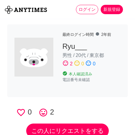
more_horiz
全て
修理・組立
家事
ログイン
新規登録
fiber_manual_record
最終ログイン時間
2年前
Ryu___
男性
/
20代
/
東京都
sentiment_satisfied
sentiment_neutral
sentiment_dissatisfied
2
0
0
check_circle
本人確認済み
電話番号未確認
favorite_border
0
tag_faces
2
この人にリクエストをする