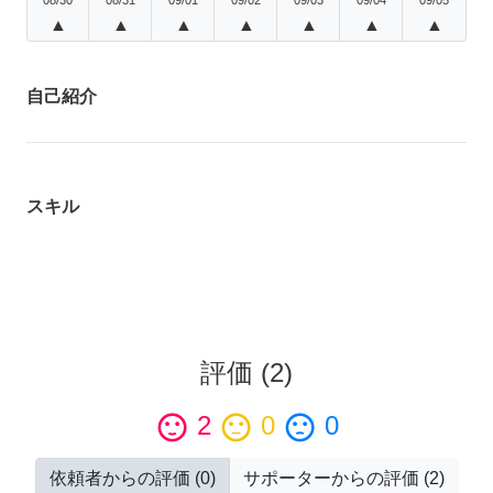
▲
▲
▲
▲
▲
▲
▲
自己紹介
スキル
評価
(
2
)
sentiment_satisfied
2
sentiment_neutral
0
sentiment_dissatisfied
0
依頼者からの評価
(
0
)
サポーターからの評価
(
2
)