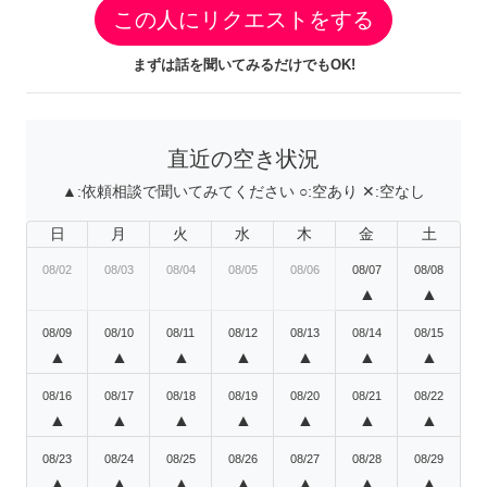
この人にリクエストをする
まずは話を聞いてみるだけでもOK!
直近の空き状況
▲:
依頼相談で聞いてみてください
○:
空あり
✕:
空なし
日
月
火
水
木
金
土
08/02
08/03
08/04
08/05
08/06
08/07
08/08
▲
▲
08/09
08/10
08/11
08/12
08/13
08/14
08/15
▲
▲
▲
▲
▲
▲
▲
08/16
08/17
08/18
08/19
08/20
08/21
08/22
▲
▲
▲
▲
▲
▲
▲
08/23
08/24
08/25
08/26
08/27
08/28
08/29
▲
▲
▲
▲
▲
▲
▲