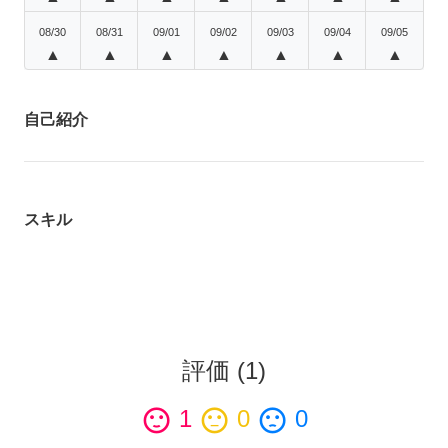
08/30
08/31
09/01
09/02
09/03
09/04
09/05
▲
▲
▲
▲
▲
▲
▲
自己紹介
スキル
評価
(
1
)
sentiment_satisfied
1
sentiment_neutral
0
sentiment_dissatisfied
0