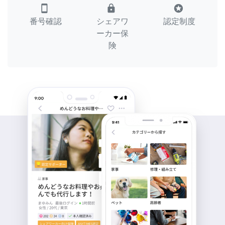
smartphone
lock
stars
番号確認
シェアワ
認定制度
ーカー保
険