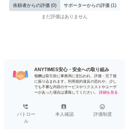
依頼者からの評価
(
0
)
サポーターからの評価
(
1
)
まだ評価はありません
ANYTIMES安心・安全への取り組み
報酬は取引前に事務局に支払われ、評価・完了後
に振り込まれます。利用規約違反の恐れや、少し
でも不審な内容のサービスやリクエストやユーザ
ーがあった場合は通報してください。
詳細を見る
perm_phone_msg
assignment_ind
tag_faces
パトロー
本人確認
評価制度
ル