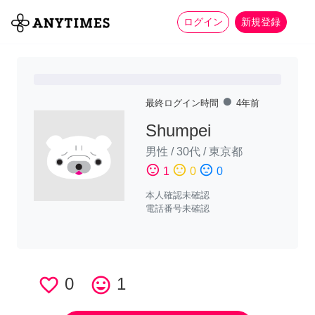
more_horiz
全て
修理・組立
家事
ログイン
新規登録
fiber_manual_record
最終ログイン時間
4年前
Shumpei
男性
/
30代
/
東京都
sentiment_satisfied
sentiment_neutral
sentiment_dissatisfied
1
0
0
本人確認未確認
電話番号未確認
favorite_border
0
tag_faces
1