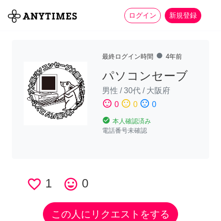
more_horiz
全て
修理・組立
家事
ログイン
新規登録
fiber_manual_record
最終ログイン時間
4年前
パソコンセーブ
男性
/
30代
/
大阪府
sentiment_satisfied
sentiment_neutral
sentiment_dissatisfied
0
0
0
check_circle
本人確認済み
電話番号未確認
favorite_border
1
tag_faces
0
この人にリクエストをする