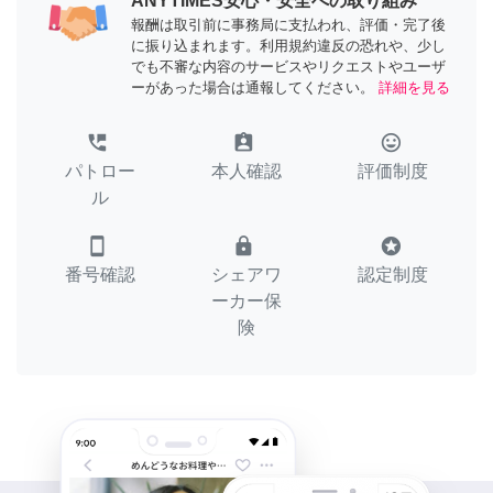
ANYTIMES安心・安全への取り組み
報酬は取引前に事務局に支払われ、評価・完了後
に振り込まれます。利用規約違反の恐れや、少し
でも不審な内容のサービスやリクエストやユーザ
ーがあった場合は通報してください。
詳細を見る
perm_phone_msg
assignment_ind
tag_faces
パトロー
本人確認
評価制度
ル
smartphone
lock
stars
番号確認
シェアワ
認定制度
ーカー保
険