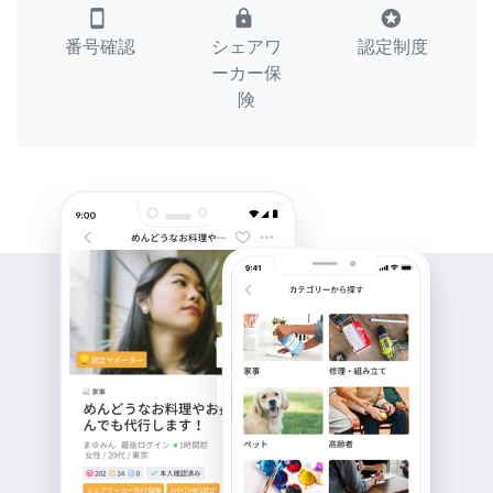
smartphone
lock
stars
番号確認
シェアワ
認定制度
ーカー保
険