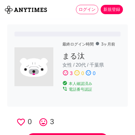
more_horiz
全て
修理・組立
家事
ログイン
新規登録
fiber_manual_record
最終ログイン時間
3ヶ月前
まる汰
女性
/
20代
/
千葉県
sentiment_satisfied
sentiment_neutral
sentiment_dissatisfied
3
0
0
check_circle
本人確認済み
phone_in_talk
電話番号認証
favorite_border
0
tag_faces
3