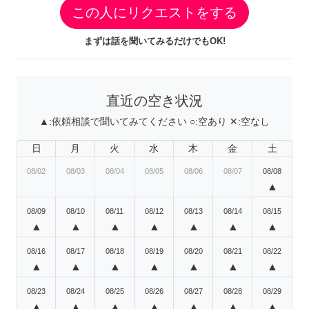
この人にリクエストをする
まずは話を聞いてみるだけでもOK!
直近の空き状況
▲:
依頼相談で聞いてみてください
○:
空あり
✕:
空なし
日
月
火
水
木
金
土
08/02
08/03
08/04
08/05
08/06
08/07
08/08
▲
08/09
08/10
08/11
08/12
08/13
08/14
08/15
▲
▲
▲
▲
▲
▲
▲
08/16
08/17
08/18
08/19
08/20
08/21
08/22
▲
▲
▲
▲
▲
▲
▲
08/23
08/24
08/25
08/26
08/27
08/28
08/29
▲
▲
▲
▲
▲
▲
▲