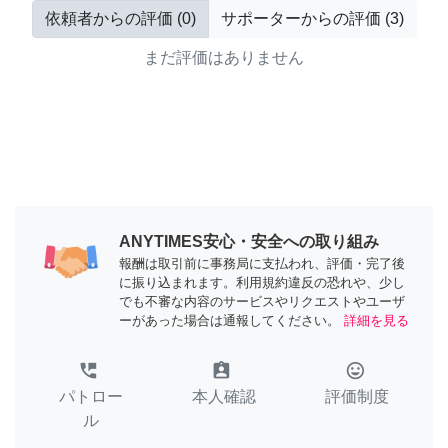
依頼者からの評価
(
0
)
サポーターからの評価
(
3
)
まだ評価はありません
ANYTIMES安心・安全への取り組み
報酬は取引前に事務局に支払われ、評価・完了後
に振り込まれます。利用規約違反の恐れや、少し
でも不審な内容のサービスやリクエストやユーザ
ーがあった場合は通報してください。
詳細を見る
perm_phone_msg
assignment_ind
tag_faces
パトロー
本人確認
評価制度
ル