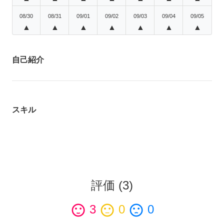
08/30
08/31
09/01
09/02
09/03
09/04
09/05
▲
▲
▲
▲
▲
▲
▲
自己紹介
スキル
評価
(
3
)
sentiment_satisfied
3
sentiment_neutral
0
sentiment_dissatisfied
0