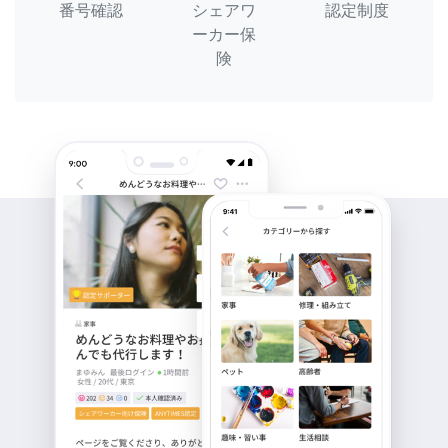
番号確認
シェアワ
認定制度
ーカー保
険