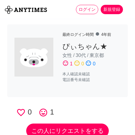
more_horiz
全て
修理・組立
家事
ログイン
新規登録
fiber_manual_record
最終ログイン時間
4年前
ぴぃちゃん★
女性
/
30代
/
東京都
sentiment_satisfied
sentiment_neutral
sentiment_dissatisfied
1
0
0
本人確認未確認
電話番号未確認
favorite_border
0
tag_faces
1
この人にリクエストをする