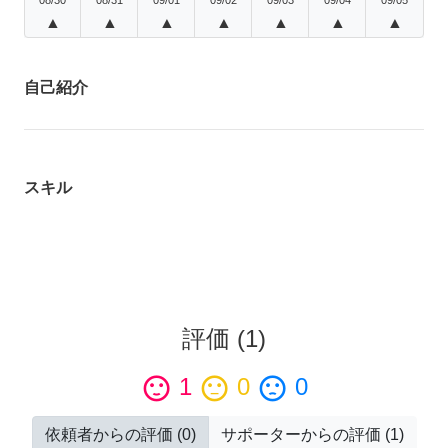
▲
▲
▲
▲
▲
▲
▲
自己紹介
スキル
評価
(
1
)
sentiment_satisfied
1
sentiment_neutral
0
sentiment_dissatisfied
0
依頼者からの評価
(
0
)
サポーターからの評価
(
1
)