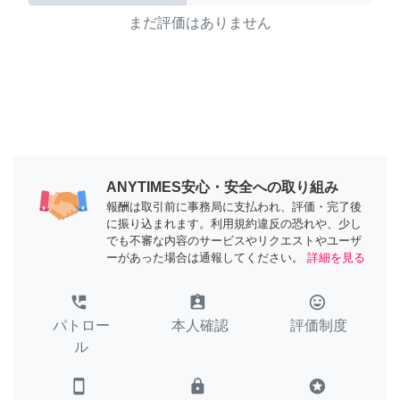
まだ評価はありません
ANYTIMES安心・安全への取り組み
報酬は取引前に事務局に支払われ、評価・完了後
に振り込まれます。利用規約違反の恐れや、少し
でも不審な内容のサービスやリクエストやユーザ
ーがあった場合は通報してください。
詳細を見る
perm_phone_msg
assignment_ind
tag_faces
パトロー
本人確認
評価制度
ル
smartphone
lock
stars