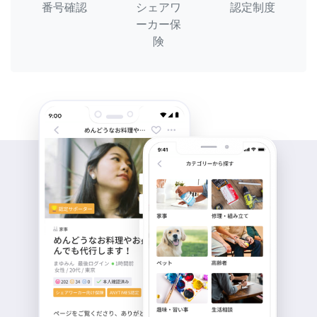
番号確認
シェアワ
認定制度
ーカー保
険