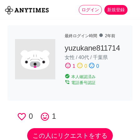
more_horiz
全て
修理・組立
家事
ログイン
新規登録
fiber_manual_record
最終ログイン時間
2年前
yuzukane811714
女性
/
40代
/
千葉県
sentiment_satisfied
sentiment_neutral
sentiment_dissatisfied
1
0
0
check_circle
本人確認済み
phone_in_talk
電話番号認証
favorite_border
0
tag_faces
1
この人にリクエストをする