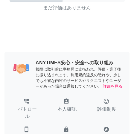
まだ評価はありません
ANYTIMES安心・安全への取り組み
報酬は取引前に事務局に支払われ、評価・完了後
に振り込まれます。利用規約違反の恐れや、少し
でも不審な内容のサービスやリクエストやユーザ
ーがあった場合は通報してください。
詳細を見る
perm_phone_msg
assignment_ind
tag_faces
パトロー
本人確認
評価制度
ル
smartphone
lock
stars