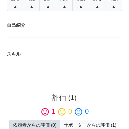
▲
▲
▲
▲
▲
▲
▲
自己紹介
スキル
評価
(
1
)
sentiment_satisfied
1
sentiment_neutral
0
sentiment_dissatisfied
0
依頼者からの評価
(
0
)
サポーターからの評価
(
1
)