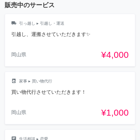
販売中のサービス
local_shipping
引っ越し
▸ 引越し・運送
引越し、運搬させていただきます✨
¥4,000
岡山県
local_laundry_service
家事
▸ 買い物代行
買い物代行させていただきます！
¥1,000
岡山県
chat
生活相談
▸ 恋愛