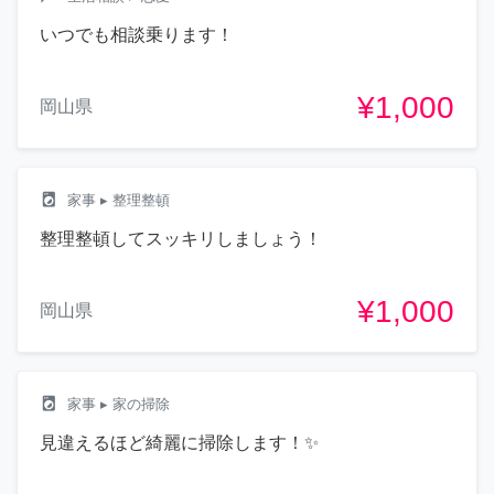
いつでも相談乗ります！
¥1,000
岡山県
local_laundry_service
家事
▸ 整理整頓
整理整頓してスッキリしましょう！
¥1,000
岡山県
local_laundry_service
家事
▸ 家の掃除
見違えるほど綺麗に掃除します！✨