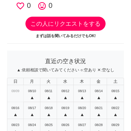
favorite_border
0
tag_faces
0
この人にリクエストをする
まずは話を聞いてみるだけでもOK!
直近の空き状況
▲:
依頼相談で聞いてみてください
○:
空あり
✕:
空なし
日
月
火
水
木
金
土
08/09
08/10
08/11
08/12
08/13
08/14
08/15
▲
▲
▲
▲
▲
▲
08/16
08/17
08/18
08/19
08/20
08/21
08/22
▲
▲
▲
▲
▲
▲
▲
08/23
08/24
08/25
08/26
08/27
08/28
08/29