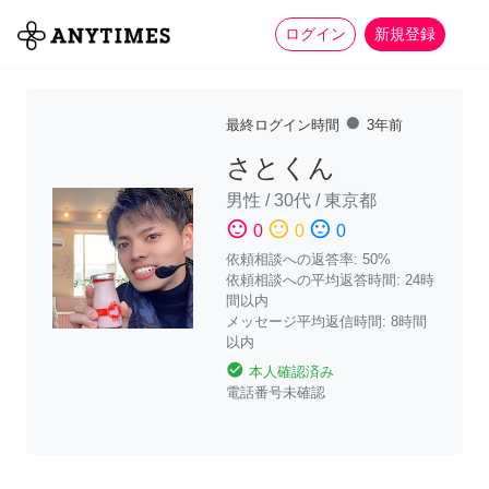
more_horiz
全て
修理・組立
家事
ログイン
新規登録
fiber_manual_record
最終ログイン時間
3年前
さとくん
男性
/
30代
/
東京都
sentiment_satisfied
sentiment_neutral
sentiment_dissatisfied
0
0
0
依頼相談への返答率: 50%
依頼相談への平均返答時間: 24時
間以内
メッセージ平均返信時間: 8時間
以内
check_circle
本人確認済み
電話番号未確認