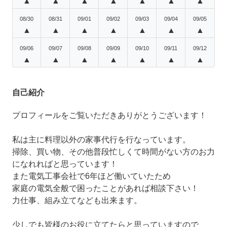
▲
▲
▲
▲
▲
▲
▲
08/30
08/31
09/01
09/02
09/03
09/04
09/05
▲
▲
▲
▲
▲
▲
▲
09/06
09/07
09/08
09/09
09/10
09/11
09/12
▲
▲
▲
▲
▲
▲
▲
自己紹介
プロフィールをご覧いただきありがとうございます！
私は主に料理以外の家事代行を行なっています。
掃除、買い物、その他普段忙しくて時間がない方のお力
になれればと思っています！
また電気工事会社で6年ほど働いていたため
家庭の電気全般で困ったことがあれば相談下さい！
力仕事、組み立てなども出来ます。
少しでも皆様のお役に立てたらと思っていますので