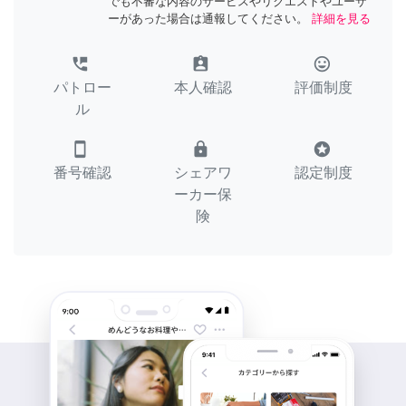
でも不審な内容のサービスやリクエストやユーザ
ーがあった場合は通報してください。
詳細を見る
perm_phone_msg
assignment_ind
tag_faces
パトロー
本人確認
評価制度
ル
smartphone
lock
stars
番号確認
シェアワ
認定制度
ーカー保
険