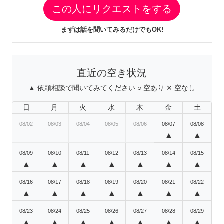
この人にリクエストをする
まずは話を聞いてみるだけでもOK!
直近の空き状況
▲:
依頼相談で聞いてみてください
○:
空あり
✕:
空なし
日
月
火
水
木
金
土
08/02
08/03
08/04
08/05
08/06
08/07
08/08
▲
▲
08/09
08/10
08/11
08/12
08/13
08/14
08/15
▲
▲
▲
▲
▲
▲
▲
08/16
08/17
08/18
08/19
08/20
08/21
08/22
▲
▲
▲
▲
▲
▲
▲
08/23
08/24
08/25
08/26
08/27
08/28
08/29
▲
▲
▲
▲
▲
▲
▲