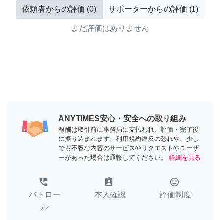
依頼者からの評価
(
0
)
サポーターからの評価
(
1
)
まだ評価はありません
ANYTIMES安心・安全への取り組み
報酬は取引前に事務局に支払われ、評価・完了後
に振り込まれます。利用規約違反の恐れや、少し
でも不審な内容のサービスやリクエストやユーザ
ーがあった場合は通報してください。
詳細を見る
perm_phone_msg
assignment_ind
tag_faces
パトロー
本人確認
評価制度
ル