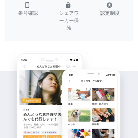
smartphone
lock
stars
番号確認
シェアワ
認定制度
ーカー保
険