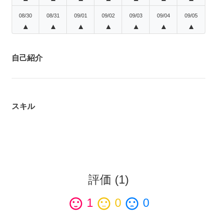
08/30
08/31
09/01
09/02
09/03
09/04
09/05
▲
▲
▲
▲
▲
▲
▲
自己紹介
スキル
評価
(
1
)
sentiment_satisfied
1
sentiment_neutral
0
sentiment_dissatisfied
0