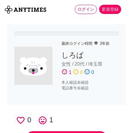
more_horiz
全て
修理・組立
家事
ログイン
新規登録
fiber_manual_record
最終ログイン時間
3年前
しろぱ
女性
/
20代
/
埼玉県
sentiment_satisfied
sentiment_neutral
sentiment_dissatisfied
1
0
0
本人確認未確認
電話番号未確認
favorite_border
0
tag_faces
1