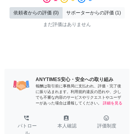
依頼者からの評価
(
0
)
サポーターからの評価
(
1
)
まだ評価はありません
ANYTIMES安心・安全への取り組み
報酬は取引前に事務局に支払われ、評価・完了後
に振り込まれます。利用規約違反の恐れや、少し
でも不審な内容のサービスやリクエストやユーザ
ーがあった場合は通報してください。
詳細を見る
perm_phone_msg
assignment_ind
tag_faces
パトロー
本人確認
評価制度
ル