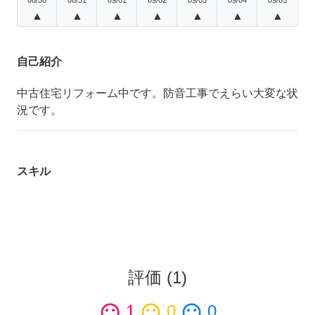
▲
▲
▲
▲
▲
▲
▲
自己紹介
中古住宅リフォーム中です。防音工事でえらい大変な状
況です。
スキル
評価
(
1
)
sentiment_satisfied
1
sentiment_neutral
0
sentiment_dissatisfied
0