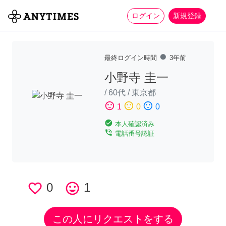
more_horiz
全て
修理・組立
家事
ログイン
新規登録
fiber_manual_record
最終ログイン時間
3年前
小野寺 圭一
/
60代
/
東京都
sentiment_satisfied
sentiment_neutral
sentiment_dissatisfied
1
0
0
check_circle
本人確認済み
phone_in_talk
電話番号認証
favorite_border
0
tag_faces
1
この人にリクエストをする