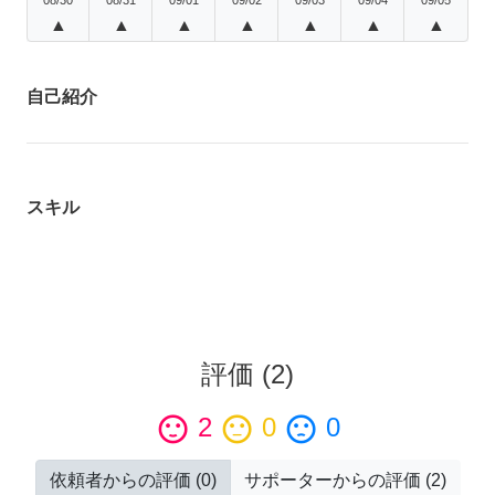
▲
▲
▲
▲
▲
▲
▲
自己紹介
スキル
評価
(
2
)
sentiment_satisfied
2
sentiment_neutral
0
sentiment_dissatisfied
0
依頼者からの評価
(
0
)
サポーターからの評価
(
2
)