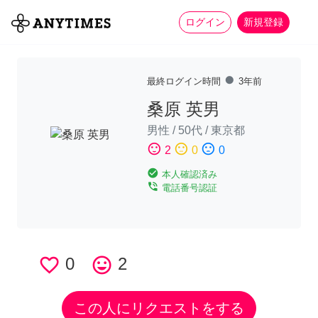
more_horiz
全て
修理・組立
家事
ログイン
新規登録
fiber_manual_record
最終ログイン時間
3年前
桑原 英男
男性
/
50代
/
東京都
sentiment_satisfied
sentiment_neutral
sentiment_dissatisfied
2
0
0
check_circle
本人確認済み
phone_in_talk
電話番号認証
favorite_border
0
tag_faces
2
この人にリクエストをする