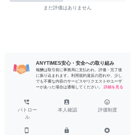
まだ評価はありません
ANYTIMES安心・安全への取り組み
報酬は取引前に事務局に支払われ、評価・完了後
に振り込まれます。利用規約違反の恐れや、少し
でも不審な内容のサービスやリクエストやユーザ
ーがあった場合は通報してください。
詳細を見る
perm_phone_msg
assignment_ind
tag_faces
パトロー
本人確認
評価制度
ル
smartphone
lock
stars