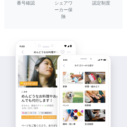
番号確認
シェアワ
認定制度
ーカー保
険