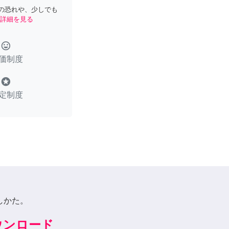
の恐れや、少しでも
詳細を見る
tag_faces
価制度
stars
定制度
しかた。
ダウンロード