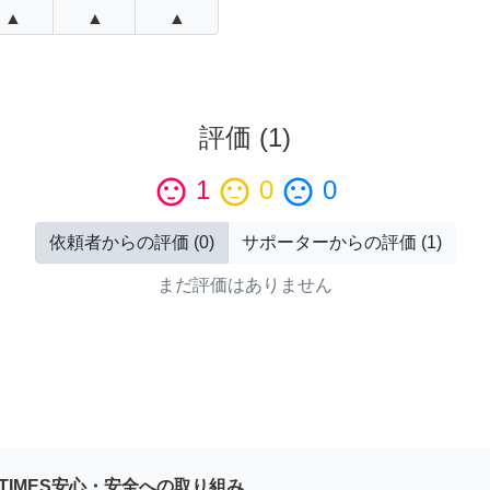
▲
▲
▲
評価
(
1
)
sentiment_satisfied
1
sentiment_neutral
0
sentiment_dissatisfied
0
依頼者からの評価
(
0
)
サポーターからの評価
(
1
)
まだ評価はありません
YTIMES安心・安全への取り組み