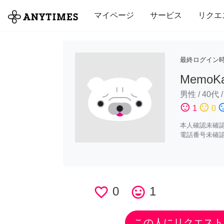
全て
修理・組立
家事
引っ越し
マイページ
サービス
リクエ
最終ログイン
MemoK
男性
/
40代
sentiment_satisfied
sentiment_neutral
sentiment_di
1
0
本人確認未確
電話番号未確
favorite_border
0
tag_faces
1
この人にリクエスト