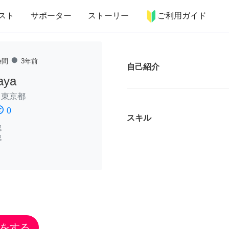
more_horiz
インテリア
趣味・習い事
ペット
料理
スト
サポーター
ストーリー
ご利用ガイド
fiber_manual_record
時間
3年前
自己紹介
aya
/
東京都
ssatisfied
0
スキル
認
認
をする