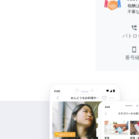
報酬
不審
perm_phone_msg
パトロ
smartphone
番号