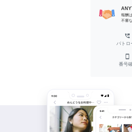
AN
報酬
不審
perm_phone_msg
パトロ
smartphone
番号