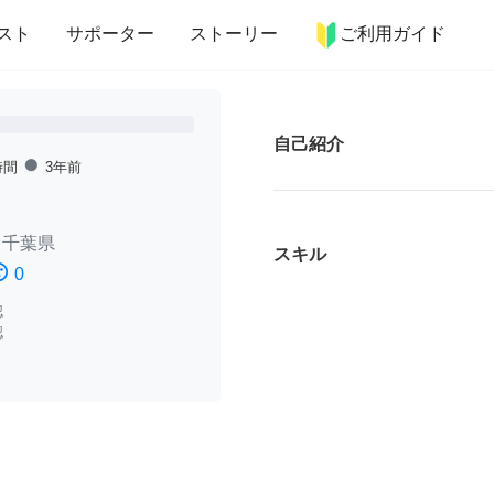
more_horiz
インテリア
趣味・習い事
ペット
料理
スト
サポーター
ストーリー
ご利用ガイド
自己紹介
fiber_manual_record
時間
3年前
/
千葉県
スキル
ssatisfied
0
認
認