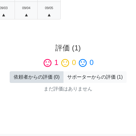
09/03
09/04
09/05
▲
▲
▲
評価
(
1
)
sentiment_satisfied
1
sentiment_neutral
0
sentiment_dissatisfied
0
依頼者からの評価
(
0
)
サポーターからの評価
(
1
)
まだ評価はありません