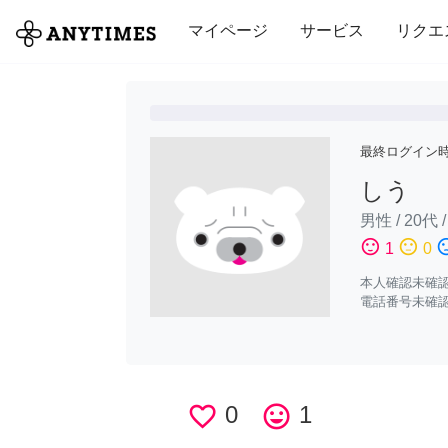
全て
修理・組立
家事
引っ越し
マイページ
サービス
リクエ
最終ログイン
しう
男性
/
20代
sentiment_satisfied
sentiment_neutral
sentiment_di
1
0
本人確認未確
電話番号未確
favorite_border
0
tag_faces
1