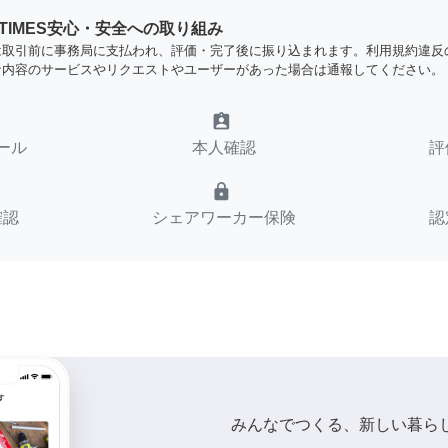
YTIMES安心・安全への取り組み
は取引前に事務局に支払われ、評価・完了後に振り込まれます。利用規約違反
な内容のサービスやリクエストやユーザーがあった場合は通報してください。
assignment_ind
ール
本人確認
評
lock
確認
シェアワーカー保険
認
みんなでつくる、新しい暮ら