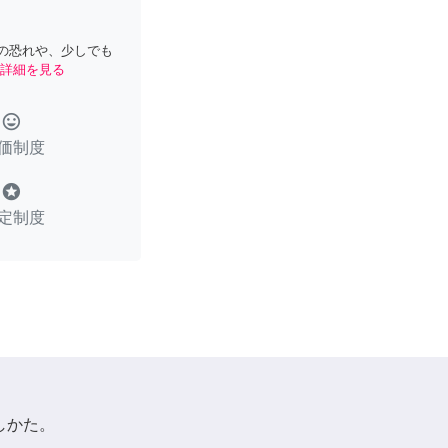
の恐れや、少しでも
詳細を見る
tag_faces
価制度
stars
定制度
しかた。