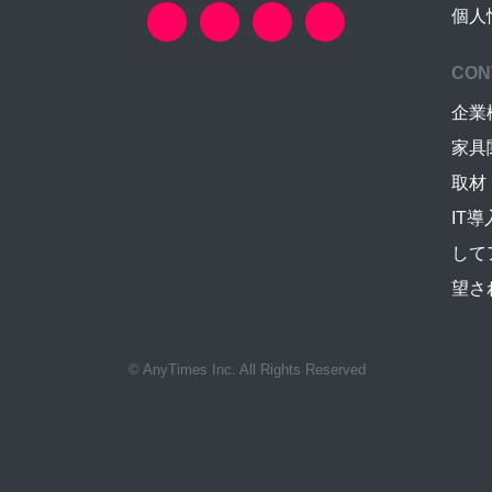
個人
CON
企業
家具
取材
IT
して
望さ
© AnyTimes Inc. All Rights Reserved