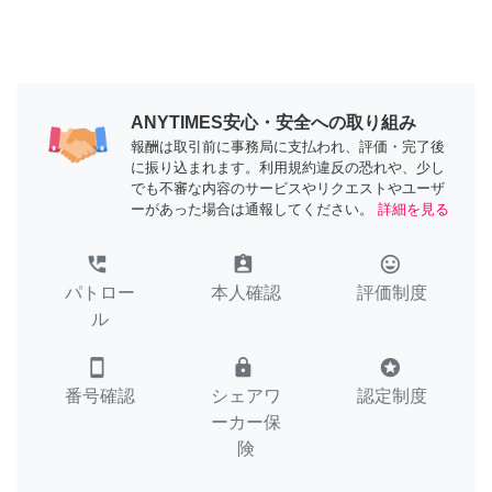
ANYTIMES安心・安全への取り組み
報酬は取引前に事務局に支払われ、評価・完了後
に振り込まれます。利用規約違反の恐れや、少し
でも不審な内容のサービスやリクエストやユーザ
ーがあった場合は通報してください。
詳細を見る
perm_phone_msg
assignment_ind
tag_faces
パトロー
本人確認
評価制度
ル
smartphone
lock
stars
番号確認
シェアワ
認定制度
ーカー保
険