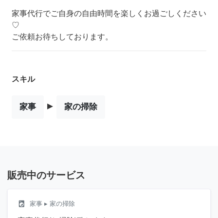
家事代行でご自身の自由時間を楽しくお過ごしください
♡
ご依頼お待ちしております。
スキル
▸
家事
家の掃除
販売中のサービス
local_laundry_service
家事
▸ 家の掃除