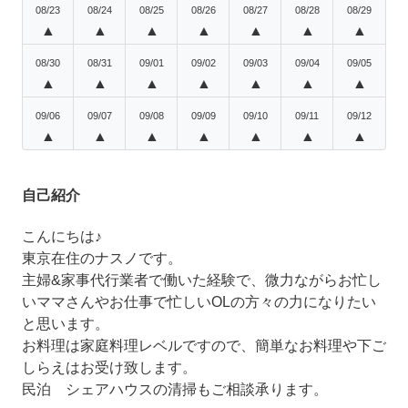
08/23
08/24
08/25
08/26
08/27
08/28
08/29
▲
▲
▲
▲
▲
▲
▲
08/30
08/31
09/01
09/02
09/03
09/04
09/05
▲
▲
▲
▲
▲
▲
▲
09/06
09/07
09/08
09/09
09/10
09/11
09/12
▲
▲
▲
▲
▲
▲
▲
自己紹介
こんにちは♪
東京在住のナスノです。
主婦&家事代行業者で働いた経験で、微力ながらお忙し
いママさんやお仕事で忙しいOLの方々の力になりたい
と思います。
お料理は家庭料理レベルですので、簡単なお料理や下ご
しらえはお受け致します。
民泊 シェアハウスの清掃もご相談承ります。