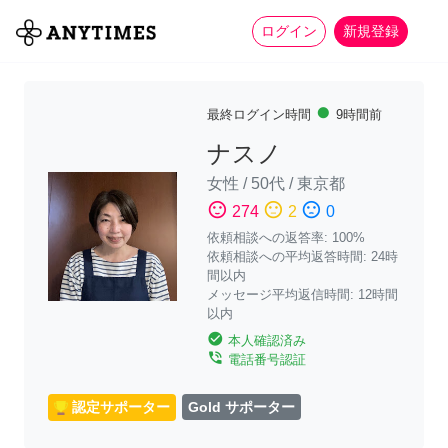
more_horiz
全て
修理・組立
家事
ログイン
新規登録
fiber_manual_record
最終ログイン時間
9時間前
ナスノ
女性
/
50代
/
東京都
sentiment_satisfied
sentiment_neutral
sentiment_dissatisfied
274
2
0
依頼相談への返答率: 100%
依頼相談への平均返答時間: 24時
間以内
メッセージ平均返信時間: 12時間
以内
check_circle
本人確認済み
phone_in_talk
電話番号認証
認定サポーター
Gold サポーター