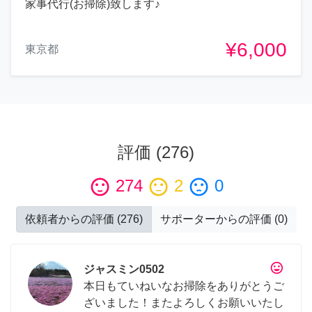
家事代行(お掃除)致します♪
¥6,000
東京都
評価
(
276
)
sentiment_satisfied
274
sentiment_neutral
2
sentiment_dissatisfied
0
依頼者からの評価
(
276
)
サポーターからの評価
(
0
)
tag_faces
ジャスミン0502
本日もていねいなお掃除をありがとうご
ざいました！またよろしくお願いいたし