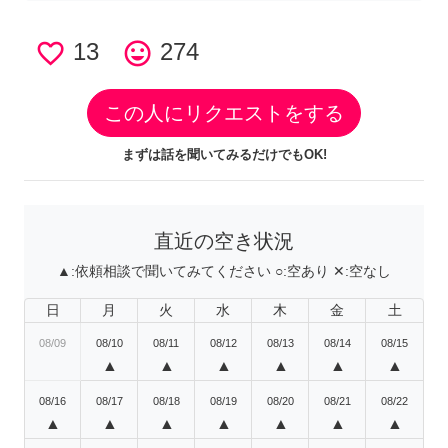
favorite_border
13
tag_faces
274
この人にリクエストをする
まずは話を聞いてみるだけでもOK!
直近の空き状況
▲:
依頼相談で聞いてみてください
○:
空あり
✕:
空なし
日
月
火
水
木
金
土
08/09
08/10
08/11
08/12
08/13
08/14
08/15
▲
▲
▲
▲
▲
▲
08/16
08/17
08/18
08/19
08/20
08/21
08/22
▲
▲
▲
▲
▲
▲
▲