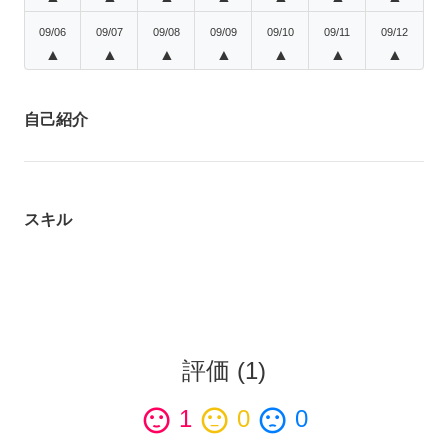
09/06
09/07
09/08
09/09
09/10
09/11
09/12
▲
▲
▲
▲
▲
▲
▲
自己紹介
スキル
評価
(
1
)
sentiment_satisfied
1
sentiment_neutral
0
sentiment_dissatisfied
0