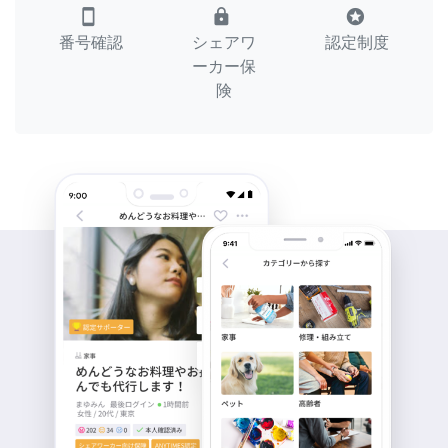
smartphone
lock
stars
番号確認
シェアワ
認定制度
ーカー保
険