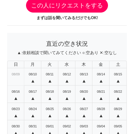
この人にリクエストをする
まずは話を聞いてみるだけでもOK!
直近の空き状況
▲:
依頼相談で聞いてみてください
○:
空あり
✕:
空なし
日
月
火
水
木
金
土
08/09
08/10
08/11
08/12
08/13
08/14
08/15
▲
▲
▲
▲
▲
▲
08/16
08/17
08/18
08/19
08/20
08/21
08/22
▲
▲
▲
▲
▲
▲
▲
08/23
08/24
08/25
08/26
08/27
08/28
08/29
▲
▲
▲
▲
▲
▲
▲
08/30
08/31
09/01
09/02
09/03
09/04
09/05
▲
▲
▲
▲
▲
▲
▲