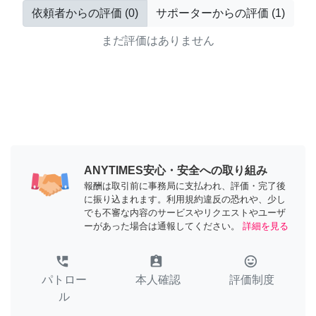
依頼者からの評価
(
0
)
サポーターからの評価
(
1
)
まだ評価はありません
ANYTIMES安心・安全への取り組み
報酬は取引前に事務局に支払われ、評価・完了後
に振り込まれます。利用規約違反の恐れや、少し
でも不審な内容のサービスやリクエストやユーザ
ーがあった場合は通報してください。
詳細を見る
perm_phone_msg
assignment_ind
tag_faces
パトロー
本人確認
評価制度
ル