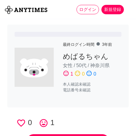
more_horiz
全て
修理・組立
家事
ログイン
新規登録
fiber_manual_record
最終ログイン時間
3年前
めばるちゃん
女性
/
50代
/
神奈川県
sentiment_satisfied
sentiment_neutral
sentiment_dissatisfied
1
0
0
本人確認未確認
電話番号未確認
favorite_border
0
tag_faces
1