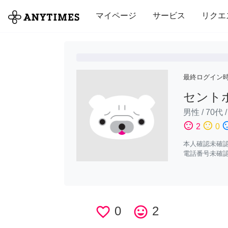
全て
修理・組立
家事
引っ越し
マイページ
サービス
リクエ
最終ログイン
セント
男性
/
70代
sentiment_satisfied
sentiment_neutral
sentiment_di
2
0
本人確認未確
電話番号未確
favorite_border
0
tag_faces
2