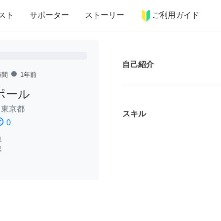
more_horiz
インテリア
趣味・習い事
ペット
料理
スト
サポーター
ストーリー
ご利用ガイド
自己紹介
fiber_manual_record
時間
1年前
ポール
/
東京都
スキル
ssatisfied
0
認
認