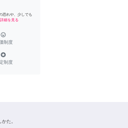
の恐れや、少しでも
詳細を見る
tag_faces
価制度
stars
定制度
しかた。