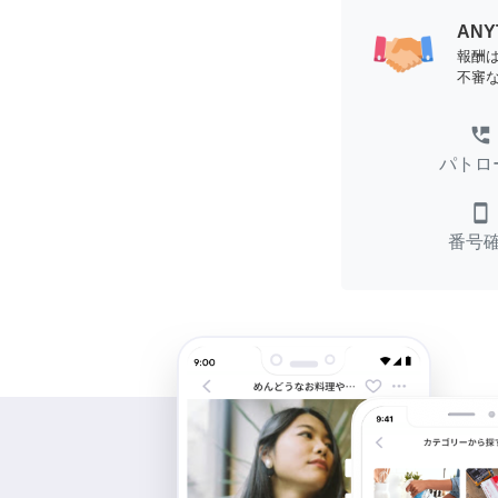
AN
報酬
不審
perm_phone_msg
パトロ
smartphone
番号