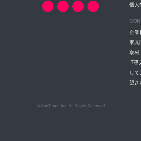
個人
CON
企業
家具
取材
IT
して
望さ
© AnyTimes Inc. All Rights Reserved