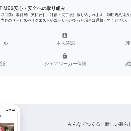
YTIMES安心・安全への取り組み
は取引前に事務局に支払われ、評価・完了後に振り込まれます。利用規約違反
な内容のサービスやリクエストやユーザーがあった場合は通報してください。
assignment_ind
ール
本人確認
評
lock
確認
シェアワーカー保険
認
みんなでつくる、新しい暮ら