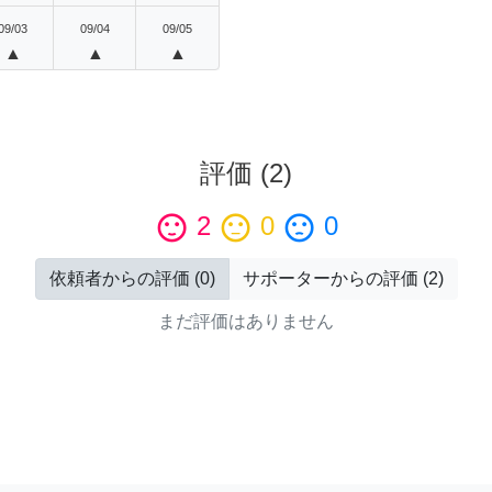
09/03
09/04
09/05
▲
▲
▲
評価
(
2
)
sentiment_satisfied
2
sentiment_neutral
0
sentiment_dissatisfied
0
依頼者からの評価
(
0
)
サポーターからの評価
(
2
)
まだ評価はありません