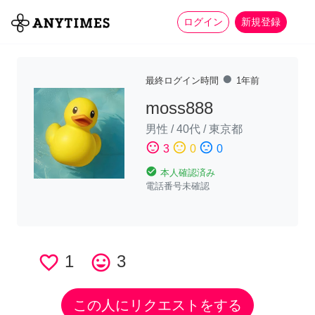
more_horiz
全て
修理・組立
家事
ログイン
新規登録
fiber_manual_record
最終ログイン時間
1年前
moss888
男性
/
40代
/
東京都
sentiment_satisfied
sentiment_neutral
sentiment_dissatisfied
3
0
0
check_circle
本人確認済み
電話番号未確認
favorite_border
1
tag_faces
3
この人にリクエストをする