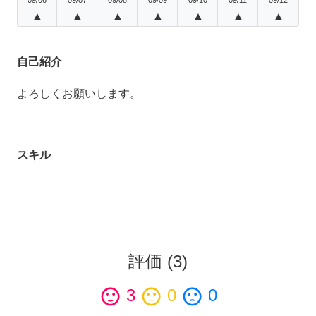
▲
▲
▲
▲
▲
▲
▲
自己紹介
よろしくお願いします。
スキル
評価
(
3
)
sentiment_satisfied
3
sentiment_neutral
0
sentiment_dissatisfied
0