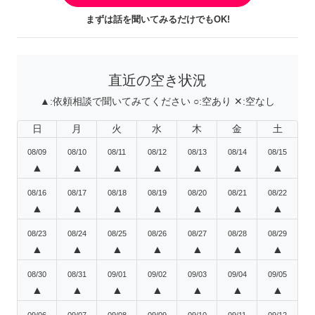
まずは話を聞いてみるだけでもOK!
直近の空き状況
▲:
依頼相談で聞いてみてください
○:
空あり
✕:
空なし
日
月
火
水
木
金
土
08/09
08/10
08/11
08/12
08/13
08/14
08/15
▲
▲
▲
▲
▲
▲
▲
08/16
08/17
08/18
08/19
08/20
08/21
08/22
▲
▲
▲
▲
▲
▲
▲
08/23
08/24
08/25
08/26
08/27
08/28
08/29
▲
▲
▲
▲
▲
▲
▲
08/30
08/31
09/01
09/02
09/03
09/04
09/05
▲
▲
▲
▲
▲
▲
▲
09/06
09/07
09/08
09/09
09/10
09/11
09/12