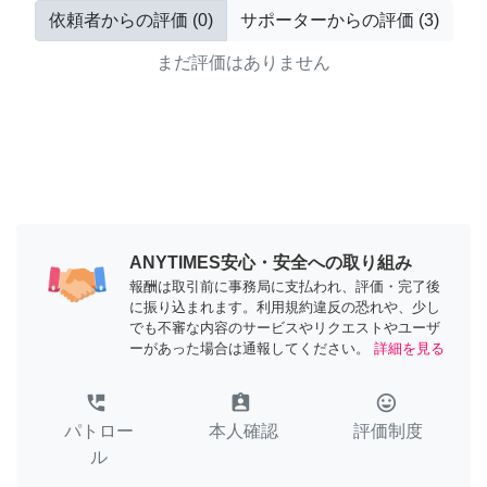
依頼者からの評価
(
0
)
サポーターからの評価
(
3
)
まだ評価はありません
ANYTIMES安心・安全への取り組み
報酬は取引前に事務局に支払われ、評価・完了後
に振り込まれます。利用規約違反の恐れや、少し
でも不審な内容のサービスやリクエストやユーザ
ーがあった場合は通報してください。
詳細を見る
perm_phone_msg
assignment_ind
tag_faces
パトロー
本人確認
評価制度
ル