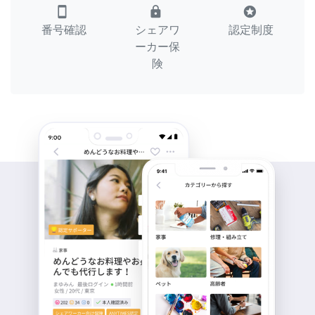
smartphone
lock
stars
番号確認
シェアワ
認定制度
ーカー保
険