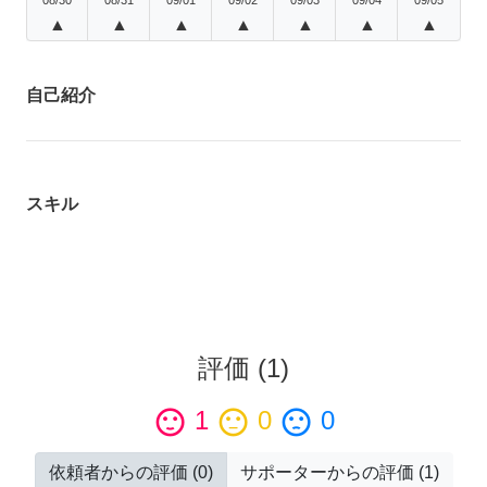
▲
▲
▲
▲
▲
▲
▲
自己紹介
スキル
評価
(
1
)
sentiment_satisfied
1
sentiment_neutral
0
sentiment_dissatisfied
0
依頼者からの評価
(
0
)
サポーターからの評価
(
1
)