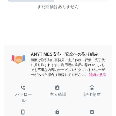
まだ評価はありません
ANYTIMES安心・安全への取り組み
報酬は取引前に事務局に支払われ、評価・完了後
に振り込まれます。利用規約違反の恐れや、少し
でも不審な内容のサービスやリクエストやユーザ
ーがあった場合は通報してください。
詳細を見る
perm_phone_msg
assignment_ind
tag_faces
パトロー
本人確認
評価制度
ル
smartphone
lock
stars