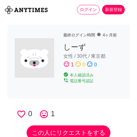
more_horiz
全て
修理・組立
家事
ログイン
新規登録
fiber_manual_record
最終ログイン時間
4ヶ月前
しーず
女性
/
30代
/
東京都
sentiment_satisfied
sentiment_neutral
sentiment_dissatisfied
1
0
0
check_circle
本人確認済み
phone_in_talk
電話番号認証
favorite_border
0
tag_faces
1
この人にリクエストをする