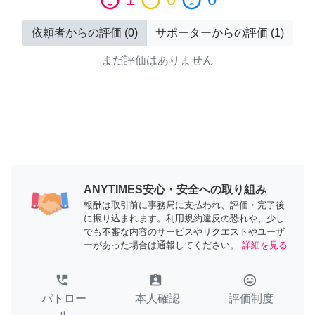
sentiment_satisfied
sentiment_neutral
sentiment_dissatisfied
依頼者からの評価
(
0
)
サポーターからの評価
(
1
)
まだ評価はありません
ANYTIMES安心・安全への取り組み
報酬は取引前に事務局に支払われ、評価・完了後
に振り込まれます。利用規約違反の恐れや、少し
でも不審な内容のサービスやリクエストやユーザ
ーがあった場合は通報してください。
詳細を見る
perm_phone_msg
assignment_ind
tag_faces
パトロー
本人確認
評価制度