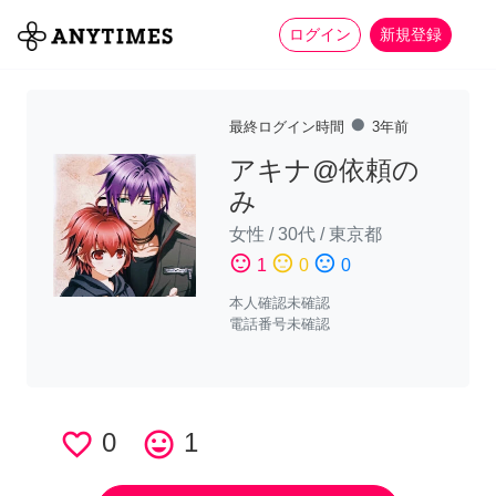
more_horiz
全て
修理・組立
家事
ログイン
新規登録
fiber_manual_record
最終ログイン時間
3年前
アキナ@依頼の
み
女性
/
30代
/
東京都
sentiment_satisfied
sentiment_neutral
sentiment_dissatisfied
1
0
0
本人確認未確認
電話番号未確認
favorite_border
0
tag_faces
1