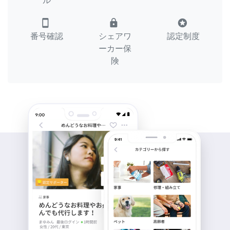
ル
smartphone
lock
stars
番号確認
シェアワ
認定制度
ーカー保
険