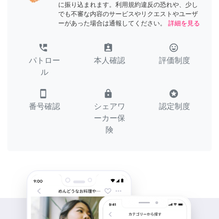
に振り込まれます。利用規約違反の恐れや、少し
でも不審な内容のサービスやリクエストやユーザ
ーがあった場合は通報してください。
詳細を見る
perm_phone_msg
assignment_ind
tag_faces
パトロー
本人確認
評価制度
ル
smartphone
lock
stars
番号確認
シェアワ
認定制度
ーカー保
険