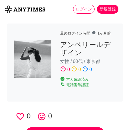
more_horiz
全て
修理・組立
家事
ログイン
新規登録
fiber_manual_record
最終ログイン時間
1ヶ月前
アンベリールデ
ザイン
女性
/
60代
/
東京都
sentiment_satisfied
sentiment_neutral
sentiment_dissatisfied
0
0
0
check_circle
本人確認済み
phone_in_talk
電話番号認証
favorite_border
0
tag_faces
0