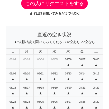
この人にリクエストをする
まずは話を聞いてみるだけでもOK!
直近の空き状況
▲:
依頼相談で聞いてみてください
○:
空あり
✕:
空なし
日
月
火
水
木
金
土
08/02
08/03
08/04
08/05
08/06
08/07
08/08
▲
▲
▲
08/09
08/10
08/11
08/12
08/13
08/14
08/15
▲
▲
▲
▲
▲
▲
▲
08/16
08/17
08/18
08/19
08/20
08/21
08/22
▲
▲
▲
▲
▲
▲
▲
08/23
08/24
08/25
08/26
08/27
08/28
08/29
▲
▲
▲
▲
▲
▲
▲