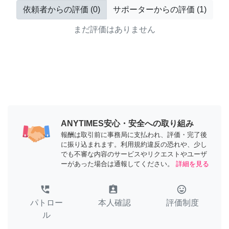
依頼者からの評価
(
0
)
サポーターからの評価
(
1
)
まだ評価はありません
ANYTIMES安心・安全への取り組み
報酬は取引前に事務局に支払われ、評価・完了後
に振り込まれます。利用規約違反の恐れや、少し
でも不審な内容のサービスやリクエストやユーザ
ーがあった場合は通報してください。
詳細を見る
perm_phone_msg
assignment_ind
tag_faces
パトロー
本人確認
評価制度
ル