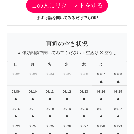
この人にリクエストをする
まずは話を聞いてみるだけでもOK!
直近の空き状況
▲:
依頼相談で聞いてみてください
○:
空あり
✕:
空なし
日
月
火
水
木
金
土
08/02
08/03
08/04
08/05
08/06
08/07
08/08
▲
▲
08/09
08/10
08/11
08/12
08/13
08/14
08/15
▲
▲
▲
▲
▲
▲
▲
08/16
08/17
08/18
08/19
08/20
08/21
08/22
▲
▲
▲
▲
▲
▲
▲
08/23
08/24
08/25
08/26
08/27
08/28
08/29
▲
▲
▲
▲
▲
▲
▲