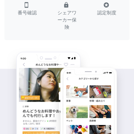
smartphone
lock
stars
番号確認
シェアワ
認定制度
ーカー保
険