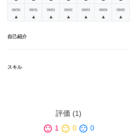
08/30
08/31
09/01
09/02
09/03
09/04
09/05
▲
▲
▲
▲
▲
▲
▲
自己紹介
スキル
評価
(
1
)
sentiment_satisfied
1
sentiment_neutral
0
sentiment_dissatisfied
0