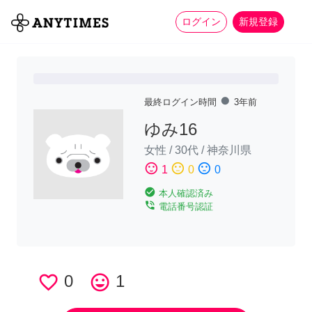
more_horiz
全て
修理・組立
家事
ログイン
新規登録
fiber_manual_record
最終ログイン時間
3年前
ゆみ16
女性
/
30代
/
神奈川県
sentiment_satisfied
sentiment_neutral
sentiment_dissatisfied
1
0
0
check_circle
本人確認済み
phone_in_talk
電話番号認証
favorite_border
0
tag_faces
1