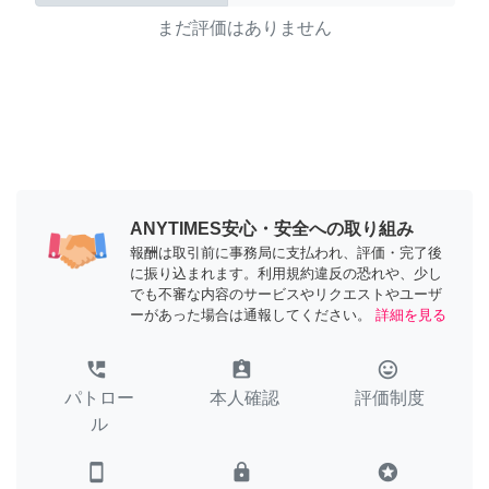
まだ評価はありません
ANYTIMES安心・安全への取り組み
報酬は取引前に事務局に支払われ、評価・完了後
に振り込まれます。利用規約違反の恐れや、少し
でも不審な内容のサービスやリクエストやユーザ
ーがあった場合は通報してください。
詳細を見る
perm_phone_msg
assignment_ind
tag_faces
パトロー
本人確認
評価制度
ル
smartphone
lock
stars