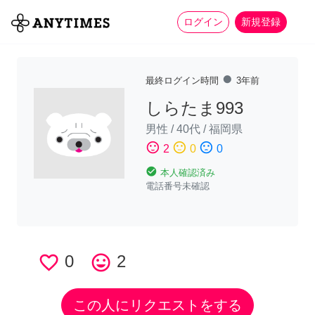
more_horiz
全て
修理・組立
家事
ログイン
新規登録
fiber_manual_record
最終ログイン時間
3年前
しらたま993
男性
/
40代
/
福岡県
sentiment_satisfied
sentiment_neutral
sentiment_dissatisfied
2
0
0
check_circle
本人確認済み
電話番号未確認
favorite_border
0
tag_faces
2
この人にリクエストをする