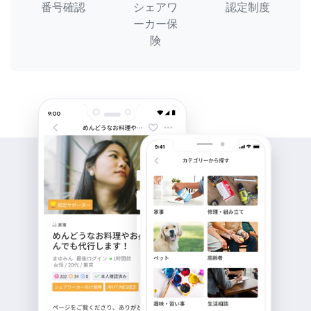
番号確認
シェアワ
認定制度
ーカー保
険