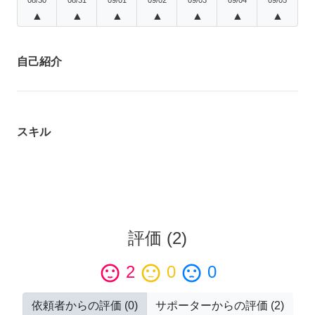
▲
▲
▲
▲
▲
▲
▲
自己紹介
スキル
評価
(
2
)
sentiment_satisfied
2
sentiment_neutral
0
sentiment_dissatisfied
0
依頼者からの評価
(
0
)
サポーターからの評価
(
2
)